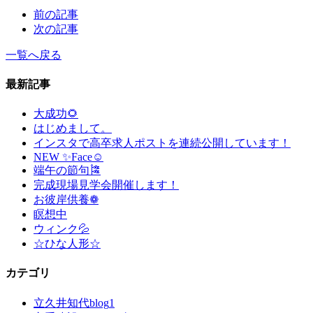
前の記事
次の記事
一覧へ戻る
最新記事
大成功🌻
はじめまして。
インスタで高卒求人ポストを連続公開しています！
NEW ✨Face☺
端午の節句🎏
完成現場見学会開催します！
お彼岸供養❁
瞑想中
ウィンク💦
☆ひな人形☆
カテゴリ
立久井知代blog
1