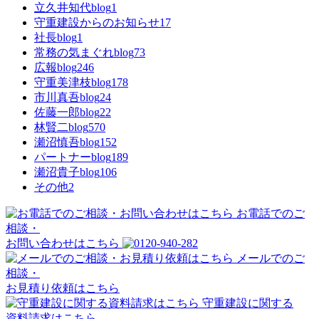
立久井知代blog
1
守重建設からのお知らせ
17
社長blog
1
常務の気まぐれblog
73
広報blog
246
守重美津枝blog
178
市川真吾blog
24
佐藤一郎blog
22
林賢二blog
570
瀬沼慎吾blog
152
パートナーblog
189
瀬沼貴子blog
106
その他
2
お電話でのご
相談・
お問い合わせはこちら
メールでのご
相談・
お見積り依頼はこちら
守重建設に関する
資料請求はこちら