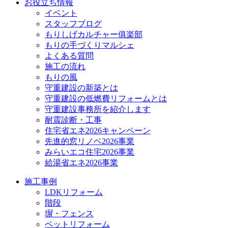
お役立ち情報
イベント
スタッフブログ
もりしげカルチャー俱楽部
もりの手づくりマルシェ
よくある質問
施工の流れ
もりの風
守重建設の新築とは
守重建設の低燃費リフォームとは
守重建設事務所を紹介します
耐震診断・工事
住宅省エネ2026キャンペーン
先進的窓リノベ2026事業
みらいエコ住宅2026事業
給湯省エネ2026事業
施工事例
LDKリフォーム
階段
塀・フェンス
ペットリフォーム