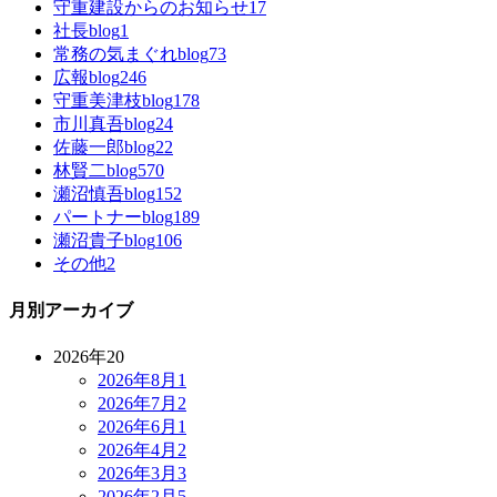
守重建設からのお知らせ
17
社長blog
1
常務の気まぐれblog
73
広報blog
246
守重美津枝blog
178
市川真吾blog
24
佐藤一郎blog
22
林賢二blog
570
瀬沼慎吾blog
152
パートナーblog
189
瀬沼貴子blog
106
その他
2
月別アーカイブ
2026年
20
2026年8月
1
2026年7月
2
2026年6月
1
2026年4月
2
2026年3月
3
2026年2月
5