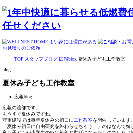
お見積りのご依頼
TOP
スタッフブログ
広報blog
夏休み子ども工作教室
blog
夏休み子ども工作教室
広報blog
広報の渡部です。
もうすぐ夏休みですね。
守重建設では毎年夏休みの初日に
工作教室
を開催しています
「夏休み初日に自由研究を終わらせちゃう！」のはなんて嬉
私も子どもが小学生の時は毎年お世話になったものでした（