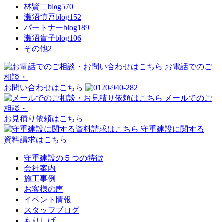
林賢二blog
570
瀬沼慎吾blog
152
パートナーblog
189
瀬沼貴子blog
106
その他
2
お電話でのご
相談・
お問い合わせはこちら
メールでのご
相談・
お見積り依頼はこちら
守重建設に関する
資料請求はこちら
守重建設の５つの特徴
会社案内
施工事例
お客様の声
イベント情報
スタッフブログ
もりしげ