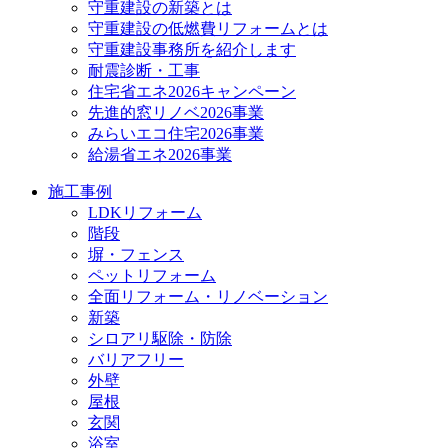
守重建設の新築とは
守重建設の低燃費リフォームとは
守重建設事務所を紹介します
耐震診断・工事
住宅省エネ2026キャンペーン
先進的窓リノベ2026事業
みらいエコ住宅2026事業
給湯省エネ2026事業
施工事例
LDKリフォーム
階段
塀・フェンス
ペットリフォーム
全面リフォーム・リノベーション
新築
シロアリ駆除・防除
バリアフリー
外壁
屋根
玄関
浴室