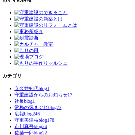
カテゴリ
立久井知代blog
1
守重建設からのお知らせ
17
社長blog
1
常務の気まぐれblog
73
広報blog
246
守重美津枝blog
178
市川真吾blog
24
佐藤一郎blog
22