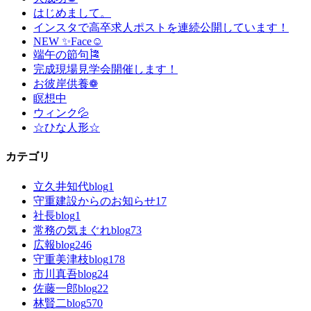
はじめまして。
インスタで高卒求人ポストを連続公開しています！
NEW ✨Face☺
端午の節句🎏
完成現場見学会開催します！
お彼岸供養❁
瞑想中
ウィンク💦
☆ひな人形☆
カテゴリ
立久井知代blog
1
守重建設からのお知らせ
17
社長blog
1
常務の気まぐれblog
73
広報blog
246
守重美津枝blog
178
市川真吾blog
24
佐藤一郎blog
22
林賢二blog
570