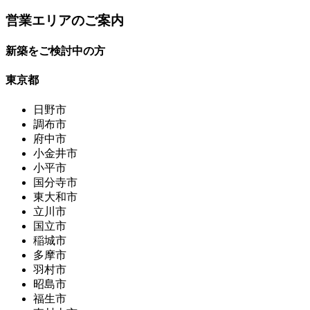
営業エリアのご案内
新築をご検討中の方
東京都
日野市
調布市
府中市
小金井市
小平市
国分寺市
東大和市
立川市
国立市
稲城市
多摩市
羽村市
昭島市
福生市