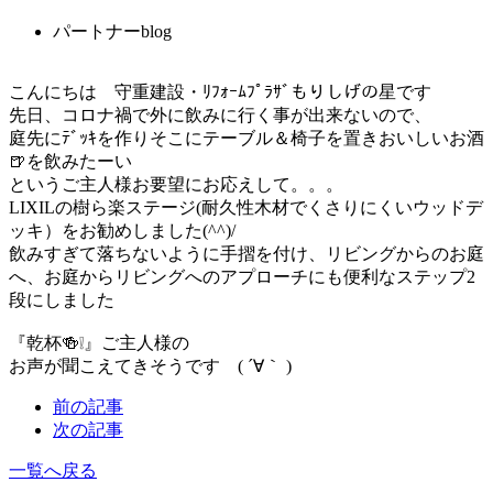
パートナーblog
こんにちは 守重建設・ﾘﾌｫｰﾑﾌﾟﾗｻﾞもりしげの星です
先日、コロナ禍で外に飲みに行く事が出来ないので、
庭先にﾃﾞｯｷを作りそこにテーブル＆椅子を置きおいしいお酒
🍺を飲みたーい
というご主人様お要望にお応えして。。。
LIXILの樹ら楽ステージ(耐久性木材でくさりにくいウッドデ
ッキ）をお勧めしました(^^)/
飲みすぎて落ちないように手摺を付け、リビングからのお庭
へ、お庭からリビングへのアプローチにも便利なステップ2
段にしました
『乾杯🍻❕』ご主人様の
お声が聞こえてきそうです ( ´∀｀ )
前の記事
次の記事
一覧へ戻る