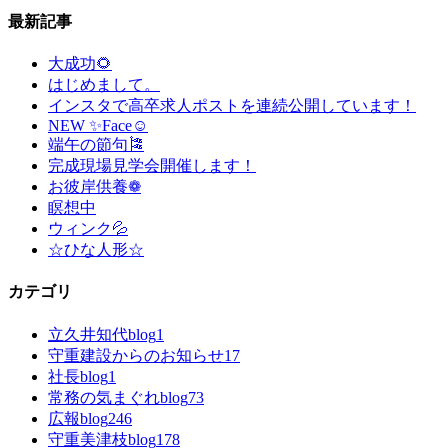
最新記事
大成功🌻
はじめまして。
インスタで高卒求人ポストを連続公開しています！
NEW ✨Face☺
端午の節句🎏
完成現場見学会開催します！
お彼岸供養❁
瞑想中
ウィンク💦
☆ひな人形☆
カテゴリ
立久井知代blog
1
守重建設からのお知らせ
17
社長blog
1
常務の気まぐれblog
73
広報blog
246
守重美津枝blog
178