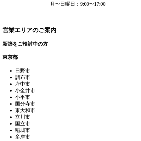
月〜日曜日
：9:00〜17:00
営業エリアのご案内
新築をご検討中の方
東京都
日野市
調布市
府中市
小金井市
小平市
国分寺市
東大和市
立川市
国立市
稲城市
多摩市