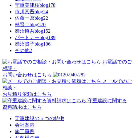
守重美津枝blog
178
市川真吾blog
24
佐藤一郎blog
22
林賢二blog
570
瀬沼慎吾blog
152
パートナーblog
189
瀬沼貴子blog
106
その他
2
お電話でのご
相談・
お問い合わせはこちら
メールでのご
相談・
お見積り依頼はこちら
守重建設に関する
資料請求はこちら
守重建設の５つの特徴
会社案内
施工事例
お客様の声