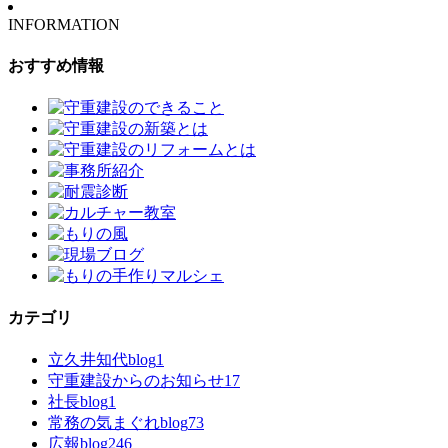
INFORMATION
おすすめ情報
カテゴリ
立久井知代blog
1
守重建設からのお知らせ
17
社長blog
1
常務の気まぐれblog
73
広報blog
246