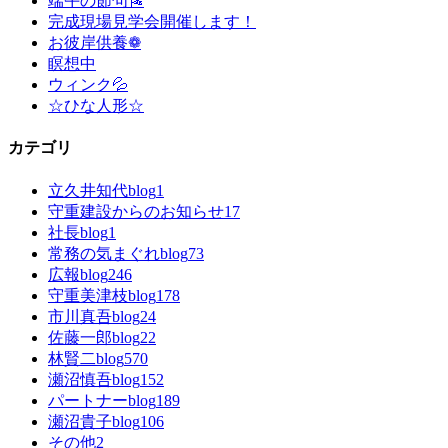
端午の節句🎏
完成現場見学会開催します！
お彼岸供養❁
瞑想中
ウィンク💦
☆ひな人形☆
カテゴリ
立久井知代blog
1
守重建設からのお知らせ
17
社長blog
1
常務の気まぐれblog
73
広報blog
246
守重美津枝blog
178
市川真吾blog
24
佐藤一郎blog
22
林賢二blog
570
瀬沼慎吾blog
152
パートナーblog
189
瀬沼貴子blog
106
その他
2