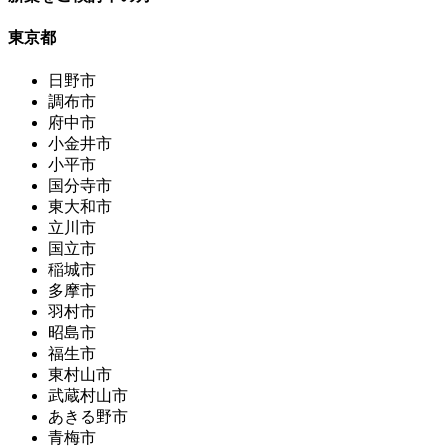
東京都
日野市
調布市
府中市
小金井市
小平市
国分寺市
東大和市
立川市
国立市
稲城市
多摩市
羽村市
昭島市
福生市
東村山市
武蔵村山市
あきる野市
青梅市