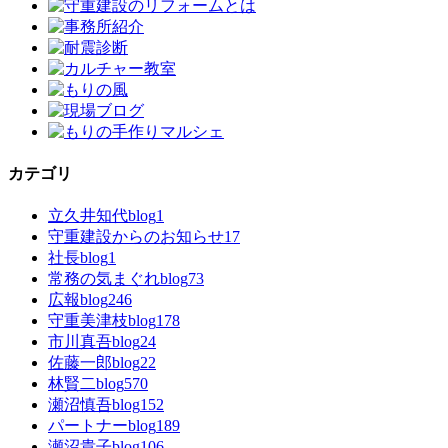
カテゴリ
立久井知代blog
1
守重建設からのお知らせ
17
社長blog
1
常務の気まぐれblog
73
広報blog
246
守重美津枝blog
178
市川真吾blog
24
佐藤一郎blog
22
林賢二blog
570
瀬沼慎吾blog
152
パートナーblog
189
瀬沼貴子blog
106