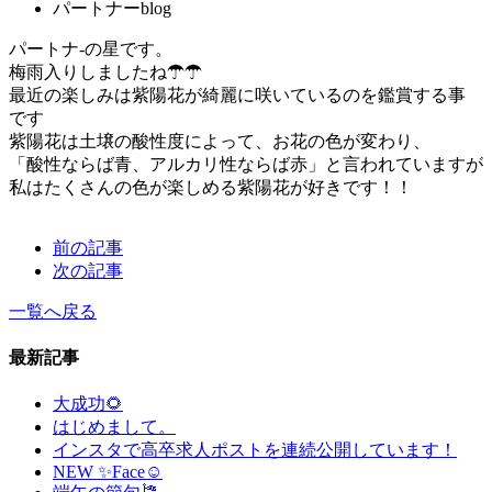
パートナーblog
パートナ-の星です。
梅雨入りしましたね☂☂
最近の楽しみは紫陽花が綺麗に咲いているのを鑑賞する事
です
紫陽花は土壌の酸性度によって、お花の色が変わり、
「酸性ならば青、アルカリ性ならば赤」と言われていますが
私はたくさんの色が楽しめる紫陽花が好きです！！
前の記事
次の記事
一覧へ戻る
最新記事
大成功🌻
はじめまして。
インスタで高卒求人ポストを連続公開しています！
NEW ✨Face☺