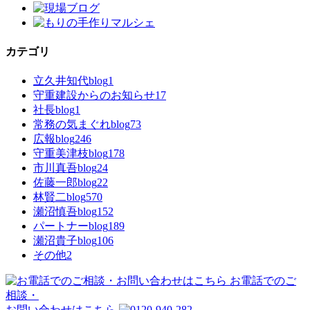
カテゴリ
立久井知代blog
1
守重建設からのお知らせ
17
社長blog
1
常務の気まぐれblog
73
広報blog
246
守重美津枝blog
178
市川真吾blog
24
佐藤一郎blog
22
林賢二blog
570
瀬沼慎吾blog
152
パートナーblog
189
瀬沼貴子blog
106
その他
2
お電話でのご
相談・
お問い合わせはこちら