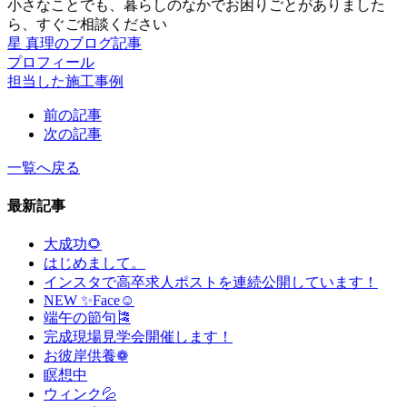
小さなことでも、暮らしのなかでお困りごとがありました
ら、すぐご相談ください
星 真理のブログ記事
プロフィール
担当した施工事例
前の記事
次の記事
一覧へ戻る
最新記事
大成功🌻
はじめまして。
インスタで高卒求人ポストを連続公開しています！
NEW ✨Face☺
端午の節句🎏
完成現場見学会開催します！
お彼岸供養❁
瞑想中
ウィンク💦