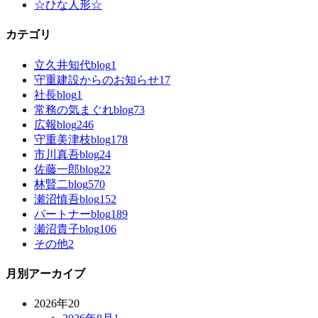
☆ひな人形☆
カテゴリ
立久井知代blog
1
守重建設からのお知らせ
17
社長blog
1
常務の気まぐれblog
73
広報blog
246
守重美津枝blog
178
市川真吾blog
24
佐藤一郎blog
22
林賢二blog
570
瀬沼慎吾blog
152
パートナーblog
189
瀬沼貴子blog
106
その他
2
月別アーカイブ
2026年
20