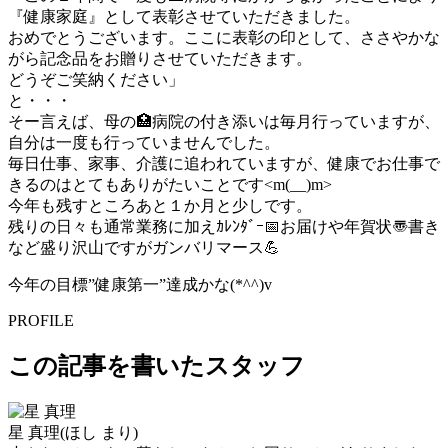
『健康家庭』として表彰させていただきました。
おめでとうございます。ここに表彰の印として、ささやかな
がら記念品をお贈りさせていただきます。
どうぞご笑納ください」
と・・・
そー言えば、母の🏥病院の付き添いは毎月行っていますが、
自分は一度も行っていませんでした。
毎日仕事、家事、介護に追われていますが、健康でお仕事で
きるのはとてもありがたいことです<m(__)m>
今年も残すところあと１か月と少しです。
残りの日々も通常業務に加えｶﾚﾝﾀﾞｰ📅お届けや年賀状〠書き
など盛り沢山ですがガンバリマース💪
今年の目標”健康第一”達成かな(*^^)v
PROFILE
この記事を書いたスタッフ
星 真理
(ほし まり)