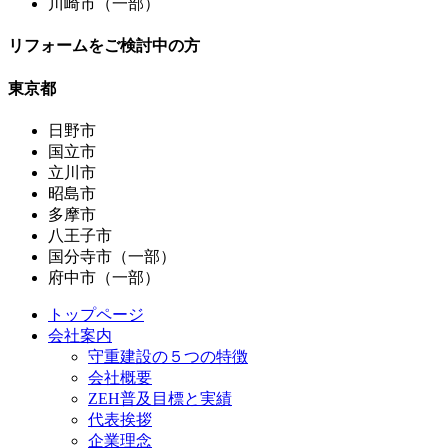
川崎市（一部）
リフォームをご検討中の方
東京都
日野市
国立市
立川市
昭島市
多摩市
八王子市
国分寺市（一部）
府中市（一部）
トップページ
会社案内
守重建設の５つの特徴
会社概要
ZEH普及目標と実績
代表挨拶
企業理念