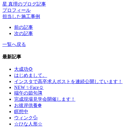
星 真理のブログ記事
プロフィール
担当した施工事例
前の記事
次の記事
一覧へ戻る
最新記事
大成功🌻
はじめまして。
インスタで高卒求人ポストを連続公開しています！
NEW ✨Face☺
端午の節句🎏
完成現場見学会開催します！
お彼岸供養❁
瞑想中
ウィンク💦
☆ひな人形☆