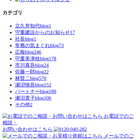
カテゴリ
立久井知代blog
1
守重建設からのお知らせ
17
社長blog
1
常務の気まぐれblog
73
広報blog
246
守重美津枝blog
178
市川真吾blog
24
佐藤一郎blog
22
林賢二blog
570
瀬沼慎吾blog
152
パートナーblog
189
瀬沼貴子blog
106
その他
2
お電話でのご
相談・
お問い合わせはこちら
メールでのご