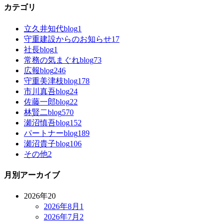
カテゴリ
立久井知代blog
1
守重建設からのお知らせ
17
社長blog
1
常務の気まぐれblog
73
広報blog
246
守重美津枝blog
178
市川真吾blog
24
佐藤一郎blog
22
林賢二blog
570
瀬沼慎吾blog
152
パートナーblog
189
瀬沼貴子blog
106
その他
2
月別アーカイブ
2026年
20
2026年8月
1
2026年7月
2