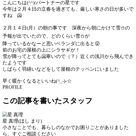
こんにちは(^^)/パートナーの星です
今年は２月４日の立春を過ぎても、厳しい寒さの日が多いで
すね 🥶
２月１４日(月）の朝の事です 深夜から朝にかけて雪⛄の
予報が出でいたので、どのくらい雪⛄が
降っているかなーと思いベランダに出ると😲
前のお宅の屋根の上にシラサギが！
雪が降ってとても🥶寒いので（？）近くの浅川から飛んでき
たようです
しばらく羽繕いなどをして屋根のテッペンにいました
早く暖かくなるといいね(^_-)-☆
PROFILE
この記事を書いたスタッフ
星 真理
(ほし まり)
小さなことでも、暮らしのなかでお困りごとがありました
ら、すぐご相談ください