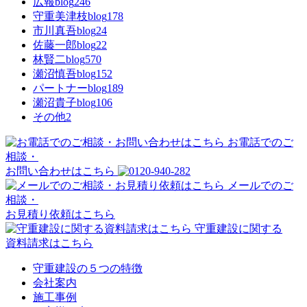
広報blog
246
守重美津枝blog
178
市川真吾blog
24
佐藤一郎blog
22
林賢二blog
570
瀬沼慎吾blog
152
パートナーblog
189
瀬沼貴子blog
106
その他
2
お電話でのご
相談・
お問い合わせはこちら
メールでのご
相談・
お見積り依頼はこちら
守重建設に関する
資料請求はこちら
守重建設の５つの特徴
会社案内
施工事例