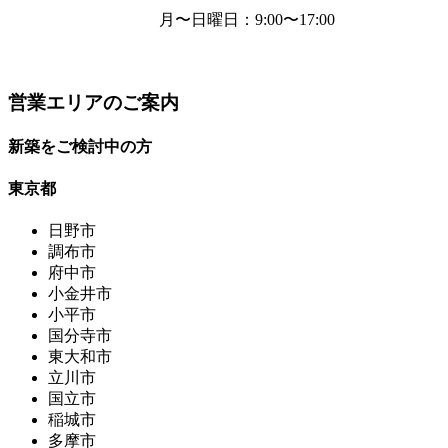
月〜日曜日
：9:00〜17:00
営業エリアのご案内
新築をご検討中の方
東京都
日野市
調布市
府中市
小金井市
小平市
国分寺市
東大和市
立川市
国立市
稲城市
多摩市