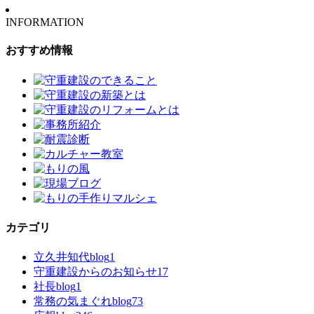
INFORMATION
おすすめ情報
カテゴリ
立久井知代blog
1
守重建設からのお知らせ
17
社長blog
1
常務の気まぐれblog
73