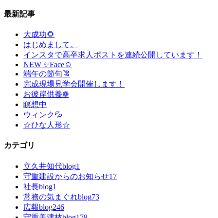
最新記事
大成功🌻
はじめまして。
インスタで高卒求人ポストを連続公開しています！
NEW ✨Face☺
端午の節句🎏
完成現場見学会開催します！
お彼岸供養❁
瞑想中
ウィンク💦
☆ひな人形☆
カテゴリ
立久井知代blog
1
守重建設からのお知らせ
17
社長blog
1
常務の気まぐれblog
73
広報blog
246
守重美津枝blog
178