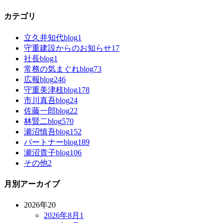
カテゴリ
立久井知代blog
1
守重建設からのお知らせ
17
社長blog
1
常務の気まぐれblog
73
広報blog
246
守重美津枝blog
178
市川真吾blog
24
佐藤一郎blog
22
林賢二blog
570
瀬沼慎吾blog
152
パートナーblog
189
瀬沼貴子blog
106
その他
2
月別アーカイブ
2026年
20
2026年8月
1