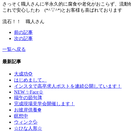
さっそく職人さんに半永久的に腐食や老化がおこらず、流動
これで安心したわ (*^▽^*)とお客様も喜ばれております
流石！！ 職人さん
前の記事
次の記事
一覧へ戻る
最新記事
大成功🌻
はじめまして。
インスタで高卒求人ポストを連続公開しています！
NEW ✨Face☺
端午の節句🎏
完成現場見学会開催します！
お彼岸供養❁
瞑想中
ウィンク💦
☆ひな人形☆