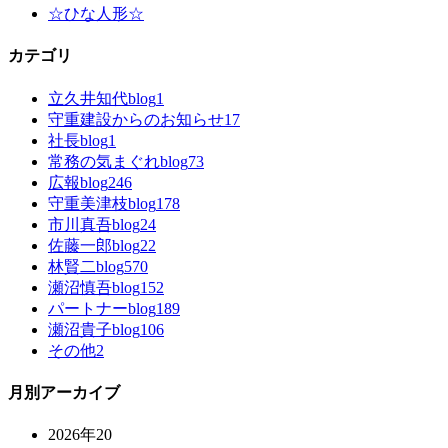
☆ひな人形☆
カテゴリ
立久井知代blog
1
守重建設からのお知らせ
17
社長blog
1
常務の気まぐれblog
73
広報blog
246
守重美津枝blog
178
市川真吾blog
24
佐藤一郎blog
22
林賢二blog
570
瀬沼慎吾blog
152
パートナーblog
189
瀬沼貴子blog
106
その他
2
月別アーカイブ
2026年
20