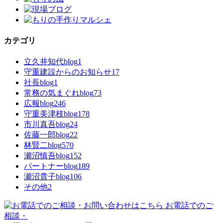
カテゴリ
立久井知代blog
1
守重建設からのお知らせ
17
社長blog
1
常務の気まぐれblog
73
広報blog
246
守重美津枝blog
178
市川真吾blog
24
佐藤一郎blog
22
林賢二blog
570
瀬沼慎吾blog
152
パートナーblog
189
瀬沼貴子blog
106
その他
2
お電話でのご
相談・