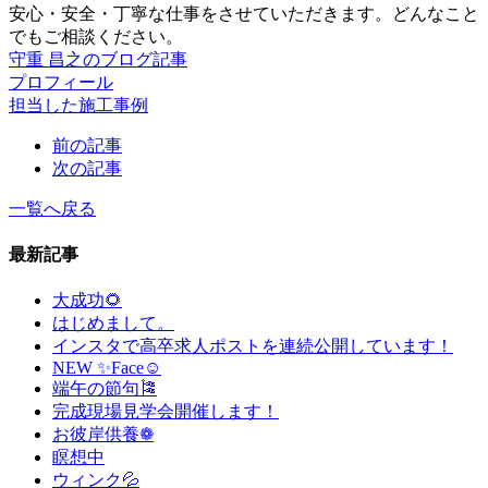
安心・安全・丁寧な仕事をさせていただきます。どんなこと
でもご相談ください。
守重 昌之のブログ記事
プロフィール
担当した施工事例
前の記事
次の記事
一覧へ戻る
最新記事
大成功🌻
はじめまして。
インスタで高卒求人ポストを連続公開しています！
NEW ✨Face☺
端午の節句🎏
完成現場見学会開催します！
お彼岸供養❁
瞑想中
ウィンク💦