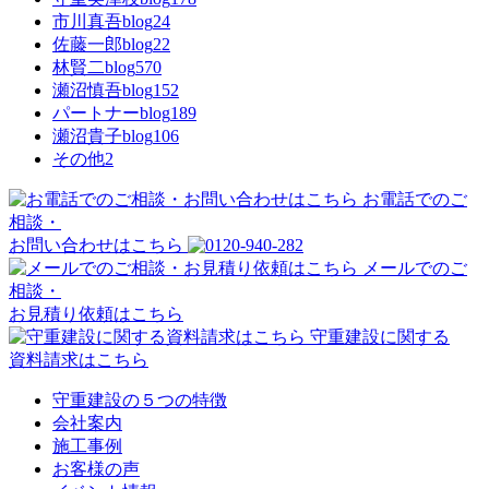
市川真吾blog
24
佐藤一郎blog
22
林賢二blog
570
瀬沼慎吾blog
152
パートナーblog
189
瀬沼貴子blog
106
その他
2
お電話でのご
相談・
お問い合わせはこちら
メールでのご
相談・
お見積り依頼はこちら
守重建設に関する
資料請求はこちら
守重建設の５つの特徴
会社案内
施工事例
お客様の声