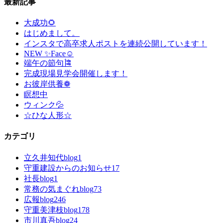
最新記事
大成功🌻
はじめまして。
インスタで高卒求人ポストを連続公開しています！
NEW ✨Face☺
端午の節句🎏
完成現場見学会開催します！
お彼岸供養❁
瞑想中
ウィンク💦
☆ひな人形☆
カテゴリ
立久井知代blog
1
守重建設からのお知らせ
17
社長blog
1
常務の気まぐれblog
73
広報blog
246
守重美津枝blog
178
市川真吾blog
24