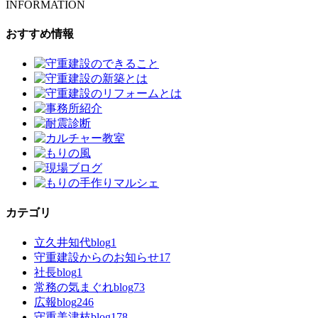
INFORMATION
おすすめ情報
カテゴリ
立久井知代blog
1
守重建設からのお知らせ
17
社長blog
1
常務の気まぐれblog
73
広報blog
246
守重美津枝blog
178