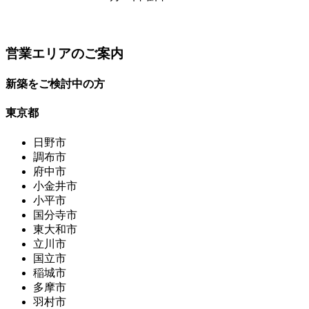
営業エリアのご案内
新築をご検討中の方
東京都
日野市
調布市
府中市
小金井市
小平市
国分寺市
東大和市
立川市
国立市
稲城市
多摩市
羽村市