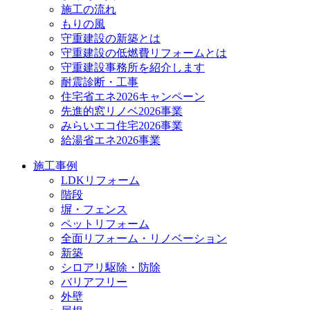
施工の流れ
もりの風
守重建設の新築とは
守重建設の低燃費リフォームとは
守重建設事務所を紹介します
耐震診断・工事
住宅省エネ2026キャンペーン
先進的窓リノベ2026事業
みらいエコ住宅2026事業
給湯省エネ2026事業
施工事例
LDKリフォーム
階段
塀・フェンス
ペットリフォーム
全面リフォーム・リノベーション
新築
シロアリ駆除・防除
バリアフリー
外壁