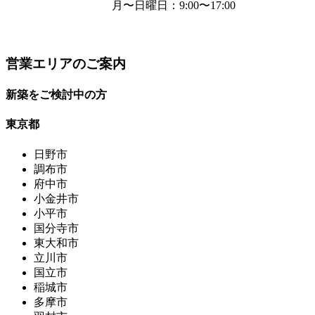
月〜日曜日
：9:00〜17:00
営業エリアのご案内
新築をご検討中の方
東京都
日野市
調布市
府中市
小金井市
小平市
国分寺市
東大和市
立川市
国立市
稲城市
多摩市