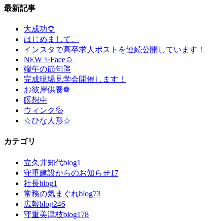
最新記事
大成功🌻
はじめまして。
インスタで高卒求人ポストを連続公開しています！
NEW ✨Face☺
端午の節句🎏
完成現場見学会開催します！
お彼岸供養❁
瞑想中
ウィンク💦
☆ひな人形☆
カテゴリ
立久井知代blog
1
守重建設からのお知らせ
17
社長blog
1
常務の気まぐれblog
73
広報blog
246
守重美津枝blog
178