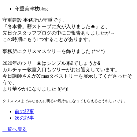
守重美津枝blog
守重建設 事務所の守重です。
『冬本番。薪ストーブに火が入りました🔥』と、
先日☆スタッフブログの中にご報告ありましたが～
この時期にもう1つすることがあります。
事務所にクリスマスツリーを飾りました (*^^*)
2020年のツリー🎄はシンプル系⁈でしょうか⁇
カルチャー教室入口もツリーがお出迎えしています。
今日講師さんがX'masタペストリーを展示してくださったそ
うで、
より華やかになりました !(^^)!
クリスマスまでみなさんに明るい気持ちになってもらえるとうれしいです。
前の記事
次の記事
一覧へ戻る