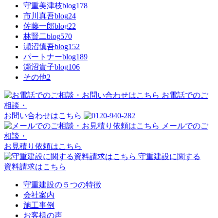
守重美津枝blog
178
市川真吾blog
24
佐藤一郎blog
22
林賢二blog
570
瀬沼慎吾blog
152
パートナーblog
189
瀬沼貴子blog
106
その他
2
お電話でのご
相談・
お問い合わせはこちら
メールでのご
相談・
お見積り依頼はこちら
守重建設に関する
資料請求はこちら
守重建設の５つの特徴
会社案内
施工事例
お客様の声