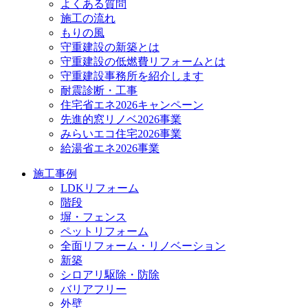
よくある質問
施工の流れ
もりの風
守重建設の新築とは
守重建設の低燃費リフォームとは
守重建設事務所を紹介します
耐震診断・工事
住宅省エネ2026キャンペーン
先進的窓リノベ2026事業
みらいエコ住宅2026事業
給湯省エネ2026事業
施工事例
LDKリフォーム
階段
塀・フェンス
ペットリフォーム
全面リフォーム・リノベーション
新築
シロアリ駆除・防除
バリアフリー
外壁