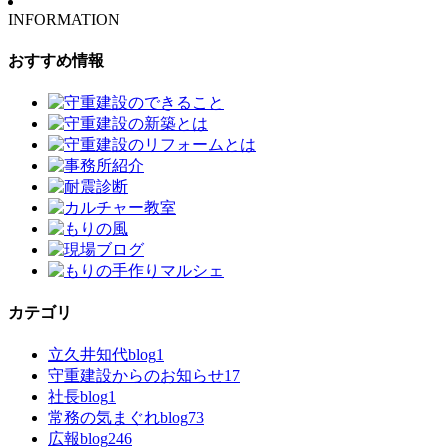
INFORMATION
おすすめ情報
カテゴリ
立久井知代blog
1
守重建設からのお知らせ
17
社長blog
1
常務の気まぐれblog
73
広報blog
246