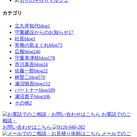
カテゴリ
立久井知代blog
1
守重建設からのお知らせ
17
社長blog
1
常務の気まぐれblog
73
広報blog
246
守重美津枝blog
178
市川真吾blog
24
佐藤一郎blog
22
林賢二blog
570
瀬沼慎吾blog
152
パートナーblog
189
瀬沼貴子blog
106
その他
2
お電話でのご
相談・
お問い合わせはこちら
メールでのご