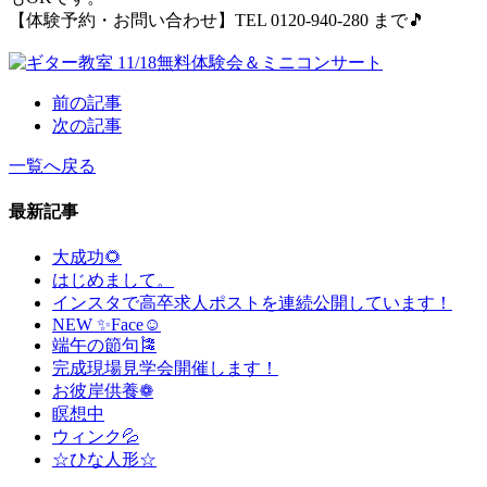
【体験予約・お問い合わせ】TEL 0120-940-280 まで🎵
前の記事
次の記事
一覧へ戻る
最新記事
大成功🌻
はじめまして。
インスタで高卒求人ポストを連続公開しています！
NEW ✨Face☺
端午の節句🎏
完成現場見学会開催します！
お彼岸供養❁
瞑想中
ウィンク💦
☆ひな人形☆