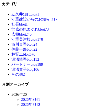
カテゴリ
立久井知代blog
1
守重建設からのお知らせ
17
社長blog
1
常務の気まぐれblog
73
広報blog
246
守重美津枝blog
178
市川真吾blog
24
佐藤一郎blog
22
林賢二blog
570
瀬沼慎吾blog
152
パートナーblog
189
瀬沼貴子blog
106
その他
2
月別アーカイブ
2026年
20
2026年8月
1
2026年7月
2