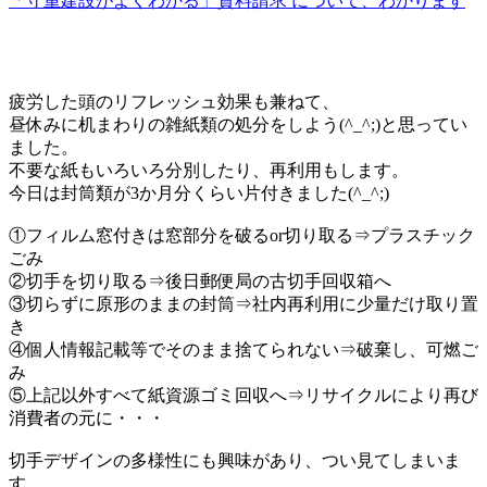
「守重建設がよくわかる」資料請求 について、わかります
疲労した頭のリフレッシュ効果も兼ねて、
昼休みに机まわりの雑紙類の処分をしよう(^_^;)と思ってい
ました。
不要な紙もいろいろ分別したり、再利用もします。
今日は封筒類が3か月分くらい片付きました(^_^;)
①フィルム窓付きは窓部分を破るor切り取る⇒プラスチック
ごみ
②切手を切り取る⇒後日郵便局の古切手回収箱へ
③切らずに原形のままの封筒⇒社内再利用に少量だけ取り置
き
④個人情報記載等でそのまま捨てられない⇒破棄し、可燃ご
み
⑤上記以外すべて紙資源ゴミ回収へ⇒リサイクルにより再び
消費者の元に・・・
切手デザインの多様性にも興味があり、つい見てしまいま
す。