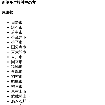
新築をご検討中の方
東京都
日野市
調布市
府中市
小金井市
小平市
国分寺市
東大和市
立川市
国立市
稲城市
多摩市
羽村市
昭島市
福生市
東村山市
武蔵村山市
あきる野市