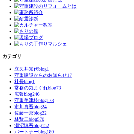
カテゴリ
立久井知代blog
1
守重建設からのお知らせ
17
社長blog
1
常務の気まぐれblog
73
広報blog
246
守重美津枝blog
178
市川真吾blog
24
佐藤一郎blog
22
林賢二blog
570
瀬沼慎吾blog
152
パートナーblog
189