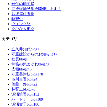
端午の節句🎏
完成現場見学会開催します！
お彼岸供養❁
瞑想中
ウィンク💦
☆ひな人形☆
カテゴリ
立久井知代blog
1
守重建設からのお知らせ
17
社長blog
1
常務の気まぐれblog
73
広報blog
246
守重美津枝blog
178
市川真吾blog
24
佐藤一郎blog
22
林賢二blog
570
瀬沼慎吾blog
152
パートナーblog
189
瀬沼貴子blog
106