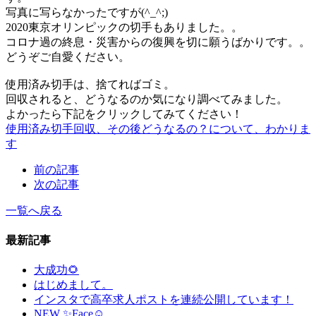
写真に写らなかったですが(^_^;)
2020東京オリンピックの切手もありました。。
コロナ過の終息・災害からの復興を切に願うばかりです。。
どうぞご自愛ください。
使用済み切手は、捨てればゴミ。
回収されると、どうなるのか気になり調べてみました。
よかったら下記をクリックしてみてください！
使用済み切手回収、その後どうなるの？について、わかりま
す
前の記事
次の記事
一覧へ戻る
最新記事
大成功🌻
はじめまして。
インスタで高卒求人ポストを連続公開しています！
NEW ✨Face☺