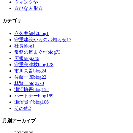
ウィンク💦
☆ひな人形☆
カテゴリ
立久井知代blog
1
守重建設からのお知らせ
17
社長blog
1
常務の気まぐれblog
73
広報blog
246
守重美津枝blog
178
市川真吾blog
24
佐藤一郎blog
22
林賢二blog
570
瀬沼慎吾blog
152
パートナーblog
189
瀬沼貴子blog
106
その他
2
月別アーカイブ