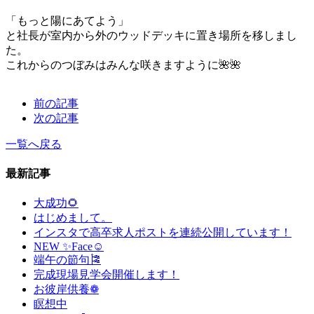
「もっと陽にあてよう」
と社長が室内から外のウッドデッキに置き場所を移しまし
た。
これからのつぼみはみんな咲きますように🌺🌺
前の記事
次の記事
一覧へ戻る
最新記事
大成功🌻
はじめまして。
インスタで高卒求人ポストを連続公開しています！
NEW ✨Face☺
端午の節句🎏
完成現場見学会開催します！
お彼岸供養❁
瞑想中