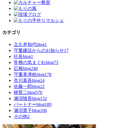
カテゴリ
立久井知代blog
1
守重建設からのお知らせ
17
社長blog
1
常務の気まぐれblog
73
広報blog
246
守重美津枝blog
178
市川真吾blog
24
佐藤一郎blog
22
林賢二blog
570
瀬沼慎吾blog
152
パートナーblog
189
瀬沼貴子blog
106
その他
2