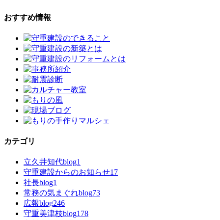
おすすめ情報
カテゴリ
立久井知代blog
1
守重建設からのお知らせ
17
社長blog
1
常務の気まぐれblog
73
広報blog
246
守重美津枝blog
178