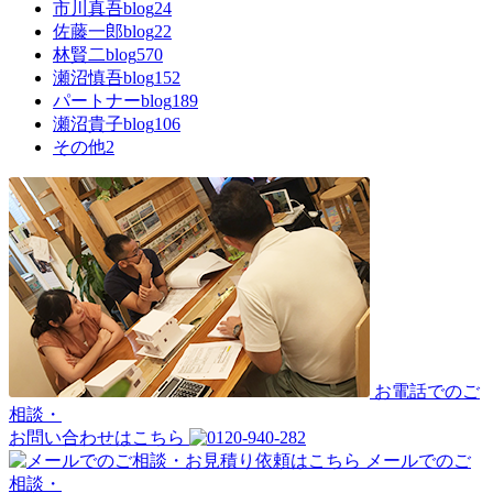
市川真吾blog
24
佐藤一郎blog
22
林賢二blog
570
瀬沼慎吾blog
152
パートナーblog
189
瀬沼貴子blog
106
その他
2
お電話でのご
相談・
お問い合わせはこちら
メールでのご
相談・