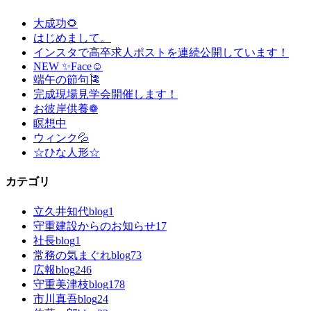
大成功🌻
はじめまして。
インスタで高卒求人ポストを連続公開しています！
NEW ✨Face☺
端午の節句🎏
完成現場見学会開催します！
お彼岸供養❁
瞑想中
ウィンク💦
☆ひな人形☆
カテゴリ
立久井知代blog
1
守重建設からのお知らせ
17
社長blog
1
常務の気まぐれblog
73
広報blog
246
守重美津枝blog
178
市川真吾blog
24