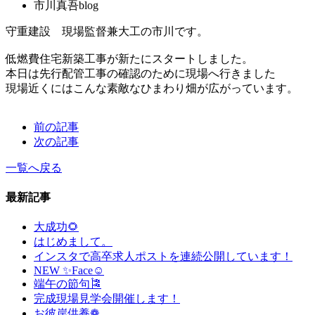
市川真吾blog
守重建設 現場監督兼大工の市川です。
低燃費住宅新築工事が新たにスタートしました。
本日は先行配管工事の確認のために現場へ行きました
現場近くにはこんな素敵なひまわり畑が広がっています。
前の記事
次の記事
一覧へ戻る
最新記事
大成功🌻
はじめまして。
インスタで高卒求人ポストを連続公開しています！
NEW ✨Face☺
端午の節句🎏
完成現場見学会開催します！
お彼岸供養❁