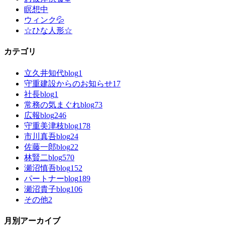
瞑想中
ウィンク💦
☆ひな人形☆
カテゴリ
立久井知代blog
1
守重建設からのお知らせ
17
社長blog
1
常務の気まぐれblog
73
広報blog
246
守重美津枝blog
178
市川真吾blog
24
佐藤一郎blog
22
林賢二blog
570
瀬沼慎吾blog
152
パートナーblog
189
瀬沼貴子blog
106
その他
2
月別アーカイブ