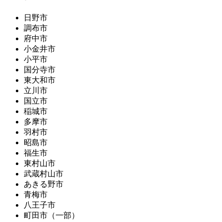
日野市
調布市
府中市
小金井市
小平市
国分寺市
東大和市
立川市
国立市
稲城市
多摩市
羽村市
昭島市
福生市
東村山市
武蔵村山市
あきる野市
青梅市
八王子市
町田市（一部）