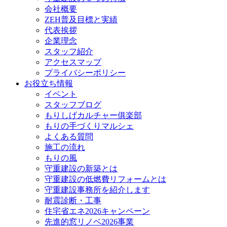
会社概要
ZEH普及目標と実績
代表挨拶
企業理念
スタッフ紹介
アクセスマップ
プライバシーポリシー
お役立ち情報
イベント
スタッフブログ
もりしげカルチャー俱楽部
もりの手づくりマルシェ
よくある質問
施工の流れ
もりの風
守重建設の新築とは
守重建設の低燃費リフォームとは
守重建設事務所を紹介します
耐震診断・工事
住宅省エネ2026キャンペーン
先進的窓リノベ2026事業