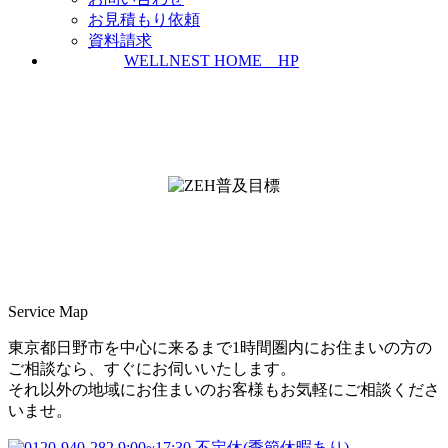
お見積もり依頼
資料請求
WELLNEST HOME HP
ZEH普及実績とZEH普及目標
＜ＳＩＩ ＺＥＨビルダー/プランナー一覧
検索＞
Service Map
東京都日野市を中心に来るまで1時間圏内にお住まいの方の
ご相談なら、すぐにお伺いいたします。
それ以外の地域にお住まいのお客様もお気軽にご相談くださ
いませ。
9:00~17:30 不定休(季節休暇あり)