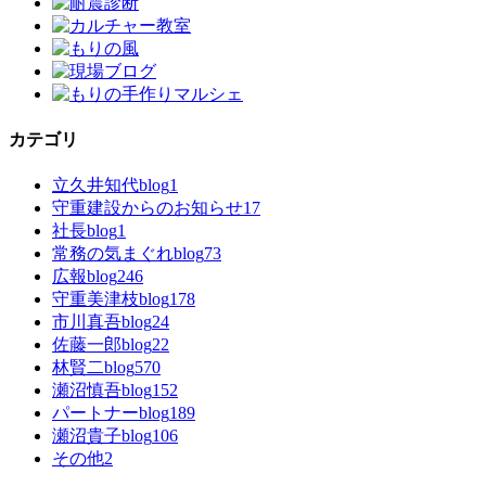
カテゴリ
立久井知代blog
1
守重建設からのお知らせ
17
社長blog
1
常務の気まぐれblog
73
広報blog
246
守重美津枝blog
178
市川真吾blog
24
佐藤一郎blog
22
林賢二blog
570
瀬沼慎吾blog
152
パートナーblog
189
瀬沼貴子blog
106
その他
2