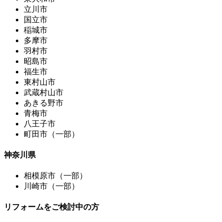
立川市
国立市
稲城市
多摩市
羽村市
昭島市
福生市
東村山市
武蔵村山市
あきる野市
青梅市
八王子市
町田市（一部）
神奈川県
相模原市（一部）
川崎市（一部）
リフォームをご検討中の方