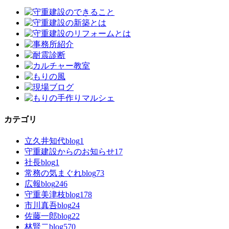
カテゴリ
立久井知代blog
1
守重建設からのお知らせ
17
社長blog
1
常務の気まぐれblog
73
広報blog
246
守重美津枝blog
178
市川真吾blog
24
佐藤一郎blog
22
林賢二blog
570