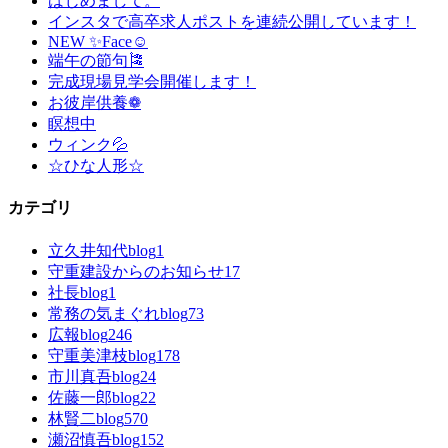
はじめまして。
インスタで高卒求人ポストを連続公開しています！
NEW ✨Face☺
端午の節句🎏
完成現場見学会開催します！
お彼岸供養❁
瞑想中
ウィンク💦
☆ひな人形☆
カテゴリ
立久井知代blog
1
守重建設からのお知らせ
17
社長blog
1
常務の気まぐれblog
73
広報blog
246
守重美津枝blog
178
市川真吾blog
24
佐藤一郎blog
22
林賢二blog
570
瀬沼慎吾blog
152