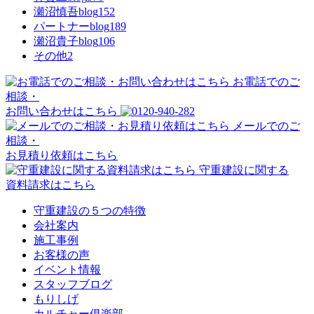
瀬沼慎吾blog
152
パートナーblog
189
瀬沼貴子blog
106
その他
2
お電話でのご
相談・
お問い合わせはこちら
メールでのご
相談・
お見積り依頼はこちら
守重建設に関する
資料請求はこちら
守重建設の５つの特徴
会社案内
施工事例
お客様の声
イベント情報
スタッフブログ
もりしげ
カルチャー俱楽部