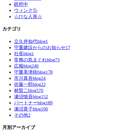
瞑想中
ウィンク💦
☆ひな人形☆
カテゴリ
立久井知代blog
1
守重建設からのお知らせ
17
社長blog
1
常務の気まぐれblog
73
広報blog
246
守重美津枝blog
178
市川真吾blog
24
佐藤一郎blog
22
林賢二blog
570
瀬沼慎吾blog
152
パートナーblog
189
瀬沼貴子blog
106
その他
2
月別アーカイブ