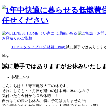
お見積りのご依頼
TOP
スタッフブログ
林賢二blog
誠に勝手ではあります
blog
誠に勝手ではありますがお休みいたし
林賢二blog
こんにちは！！守重建設大工の林です。
それにしても・・月日が経つのは本当に早いもので～～
気付いたら今日からＧＷ休暇！！
自分はこの長いお休み、特に予定はありません^^;
でも普段なかなか出来ない・・・大掃除ですかな～（笑）