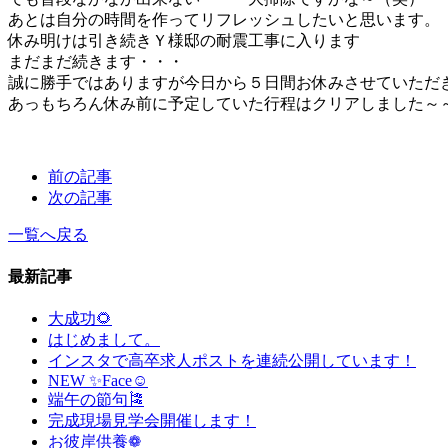
あとは自分の時間を作ってリフレッシュしたいと思います。
休み明けは引き続きＹ様邸の耐震工事に入ります
まだまだ続きます・・・
誠に勝手ではありますが今日から５日間お休みさせていただ
あっもちろん休み前に予定していた行程はクリアしました～～＼
前の記事
次の記事
一覧へ戻る
最新記事
大成功🌻
はじめまして。
インスタで高卒求人ポストを連続公開しています！
NEW ✨Face☺
端午の節句🎏
完成現場見学会開催します！
お彼岸供養❁