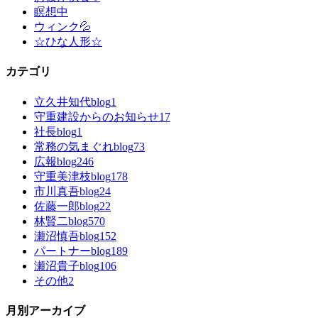
瞑想中
ウィンク💦
☆ひな人形☆
カテゴリ
立久井知代blog
1
守重建設からのお知らせ
17
社長blog
1
常務の気まぐれblog
73
広報blog
246
守重美津枝blog
178
市川真吾blog
24
佐藤一郎blog
22
林賢二blog
570
瀬沼慎吾blog
152
パートナーblog
189
瀬沼貴子blog
106
その他
2
月別アーカイブ