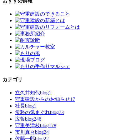
おすすめ情報
カテゴリ
立久井知代blog
1
守重建設からのお知らせ
17
社長blog
1
常務の気まぐれblog
73
広報blog
246
守重美津枝blog
178
市川真吾blog
24
佐藤一郎blog
22