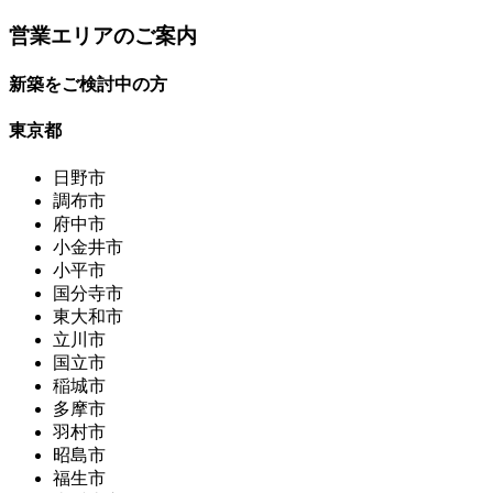
営業エリアのご案内
新築をご検討中の方
東京都
日野市
調布市
府中市
小金井市
小平市
国分寺市
東大和市
立川市
国立市
稲城市
多摩市
羽村市
昭島市
福生市