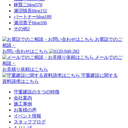
林賢二blog
570
瀬沼慎吾blog
152
パートナーblog
189
瀬沼貴子blog
106
その他
2
お電話でのご
相談・
お問い合わせはこちら
メールでのご
相談・
お見積り依頼はこちら
守重建設に関する
資料請求はこちら
守重建設の５つの特徴
会社案内
施工事例
お客様の声
イベント情報
スタッフブログ
もりしげ