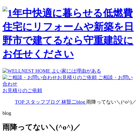
ご相談・お問い
合わせ
お見積りのご依頼
TOP
スタッフブログ
林賢二blog
雨降ってない＼(^o^)／
blog
雨降ってない＼(^o^)／