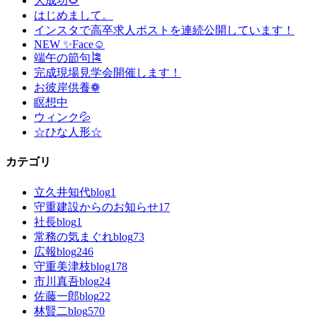
大成功🌻
はじめまして。
インスタで高卒求人ポストを連続公開しています！
NEW ✨Face☺
端午の節句🎏
完成現場見学会開催します！
お彼岸供養❁
瞑想中
ウィンク💦
☆ひな人形☆
カテゴリ
立久井知代blog
1
守重建設からのお知らせ
17
社長blog
1
常務の気まぐれblog
73
広報blog
246
守重美津枝blog
178
市川真吾blog
24
佐藤一郎blog
22
林賢二blog
570