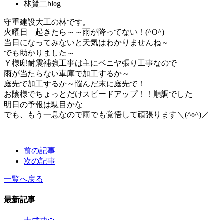
林賢二blog
守重建設大工の林です。
火曜日 起きたら～～雨が降ってない！(^O^)
当日になってみないと天気はわかりませんね～
でも助かりました～
Ｙ様邸耐震補強工事は主にベニヤ張り工事なので
雨が当たらない車庫で加工するか～
庭先で加工するか～悩んだ末に庭先で！
お陰様でちょっとだけスピードアップ！！順調でした
明日の予報は駄目かな
でも、もう一息なので雨でも覚悟して頑張ります＼(^o^)／
前の記事
次の記事
一覧へ戻る
最新記事