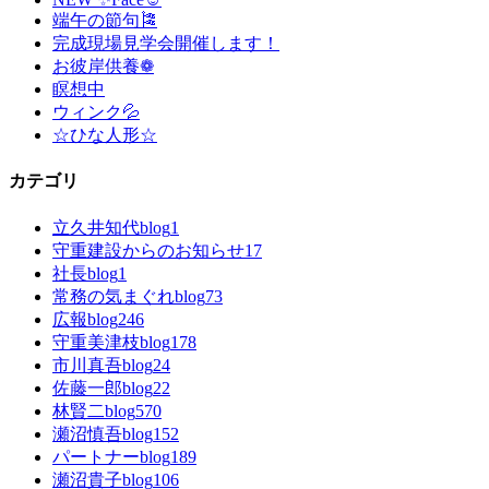
端午の節句🎏
完成現場見学会開催します！
お彼岸供養❁
瞑想中
ウィンク💦
☆ひな人形☆
カテゴリ
立久井知代blog
1
守重建設からのお知らせ
17
社長blog
1
常務の気まぐれblog
73
広報blog
246
守重美津枝blog
178
市川真吾blog
24
佐藤一郎blog
22
林賢二blog
570
瀬沼慎吾blog
152
パートナーblog
189
瀬沼貴子blog
106