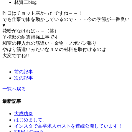
林賢二blog
昨日はチョット寒かったですね～～！
でも仕事で体を動かしているので・・・今の季節が一番良い
♥
花粉がなければ～～（笑）
Ｙ様邸の耐震補強工事です
和室の押入れの筋違い・金物・ノボパン張り
やはり筋違いみたいな４Ｍの材料を取付けるのは
大変ですね!!
前の記事
次の記事
一覧へ戻る
最新記事
大成功🌻
はじめまして。
インスタで高卒求人ポストを連続公開しています！
NEW ✨Face☺