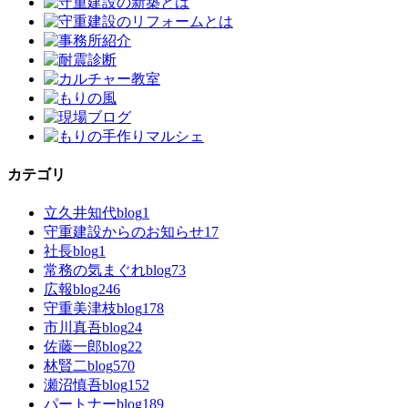
カテゴリ
立久井知代blog
1
守重建設からのお知らせ
17
社長blog
1
常務の気まぐれblog
73
広報blog
246
守重美津枝blog
178
市川真吾blog
24
佐藤一郎blog
22
林賢二blog
570
瀬沼慎吾blog
152
パートナーblog
189