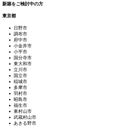
新築をご検討中の方
東京都
日野市
調布市
府中市
小金井市
小平市
国分寺市
東大和市
立川市
国立市
稲城市
多摩市
羽村市
昭島市
福生市
東村山市
武蔵村山市
あきる野市