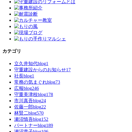
カテゴリ
立久井知代blog
1
守重建設からのお知らせ
17
社長blog
1
常務の気まぐれblog
73
広報blog
246
守重美津枝blog
178
市川真吾blog
24
佐藤一郎blog
22
林賢二blog
570
瀬沼慎吾blog
152
パートナーblog
189
瀬沼貴子blog
106