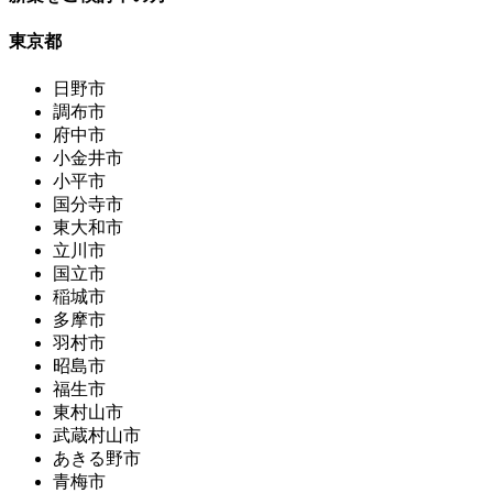
東京都
日野市
調布市
府中市
小金井市
小平市
国分寺市
東大和市
立川市
国立市
稲城市
多摩市
羽村市
昭島市
福生市
東村山市
武蔵村山市
あきる野市
青梅市