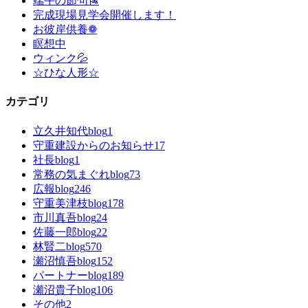
端午の節句🎏
完成現場見学会開催します！
お彼岸供養❁
瞑想中
ウィンク💦
☆ひな人形☆
カテゴリ
立久井知代blog
1
守重建設からのお知らせ
17
社長blog
1
常務の気まぐれblog
73
広報blog
246
守重美津枝blog
178
市川真吾blog
24
佐藤一郎blog
22
林賢二blog
570
瀬沼慎吾blog
152
パートナーblog
189
瀬沼貴子blog
106
その他
2