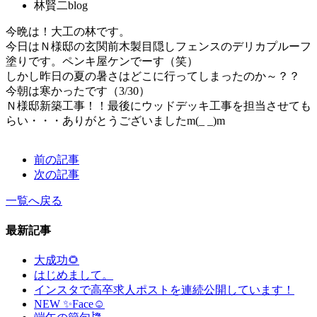
林賢二blog
今晩は！大工の林です。
今日はＮ様邸の玄関前木製目隠しフェンスのデリカプルーフ
塗りです。ペンキ屋ケンでーす（笑）
しかし昨日の夏の暑さはどこに行ってしまったのか～？？
今朝は寒かったです（3/30）
Ｎ様邸新築工事！！最後にウッドデッキ工事を担当させても
らい・・・ありがとうございましたm(_ _)m
前の記事
次の記事
一覧へ戻る
最新記事
大成功🌻
はじめまして。
インスタで高卒求人ポストを連続公開しています！
NEW ✨Face☺