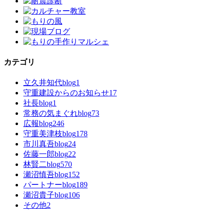
カテゴリ
立久井知代blog
1
守重建設からのお知らせ
17
社長blog
1
常務の気まぐれblog
73
広報blog
246
守重美津枝blog
178
市川真吾blog
24
佐藤一郎blog
22
林賢二blog
570
瀬沼慎吾blog
152
パートナーblog
189
瀬沼貴子blog
106
その他
2