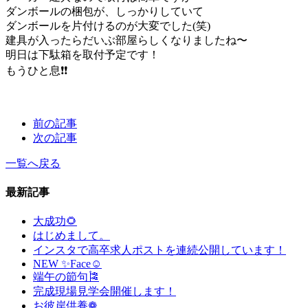
ダンボールの梱包が、しっかりしていて
ダンボールを片付けるのが大変でした(笑)
建具が入ったらだいぶ部屋らしくなりましたね〜
明日は下駄箱を取付予定です！
もうひと息❗️❗️
前の記事
次の記事
一覧へ戻る
最新記事
大成功🌻
はじめまして。
インスタで高卒求人ポストを連続公開しています！
NEW ✨Face☺
端午の節句🎏
完成現場見学会開催します！
お彼岸供養❁