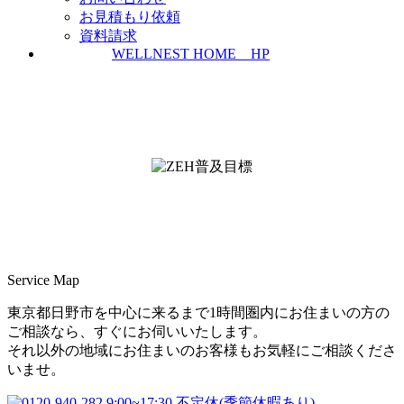
お見積もり依頼
資料請求
WELLNEST HOME HP
ZEH普及実績とZEH普及目標
＜ＳＩＩ ＺＥＨビルダー/プランナー一覧
検索＞
Service Map
東京都日野市を中心に来るまで1時間圏内にお住まいの方の
ご相談なら、すぐにお伺いいたします。
それ以外の地域にお住まいのお客様もお気軽にご相談くださ
いませ。
9:00~17:30 不定休(季節休暇あり)