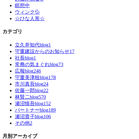
瞑想中
ウィンク💦
☆ひな人形☆
カテゴリ
立久井知代blog
1
守重建設からのお知らせ
17
社長blog
1
常務の気まぐれblog
73
広報blog
246
守重美津枝blog
178
市川真吾blog
24
佐藤一郎blog
22
林賢二blog
570
瀬沼慎吾blog
152
パートナーblog
189
瀬沼貴子blog
106
その他
2
月別アーカイブ