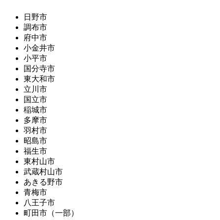
日野市
調布市
府中市
小金井市
小平市
国分寺市
東大和市
立川市
国立市
稲城市
多摩市
羽村市
昭島市
福生市
東村山市
武蔵村山市
あきる野市
青梅市
八王子市
町田市（一部）