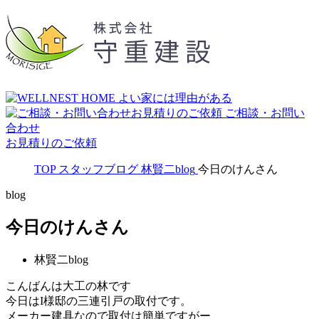
ご相談・お問い
合わせ
お見積りのご依頼
TOP
スタッフブログ
林賢二blog
今日のけんさん
blog
今日のけんさん
林賢二blog
こんばんは大工の林です
今日はI様邸の三連引戸の取付です。
メーカー建具なので取付は簡単ですがー