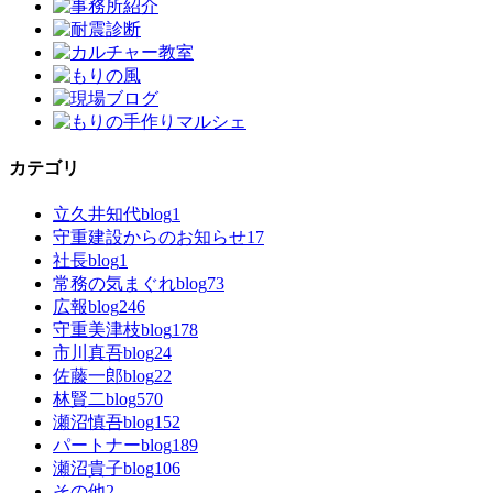
カテゴリ
立久井知代blog
1
守重建設からのお知らせ
17
社長blog
1
常務の気まぐれblog
73
広報blog
246
守重美津枝blog
178
市川真吾blog
24
佐藤一郎blog
22
林賢二blog
570
瀬沼慎吾blog
152
パートナーblog
189
瀬沼貴子blog
106
その他
2