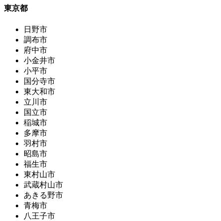
東京都
日野市
調布市
府中市
小金井市
小平市
国分寺市
東大和市
立川市
国立市
稲城市
多摩市
羽村市
昭島市
福生市
東村山市
武蔵村山市
あきる野市
青梅市
八王子市