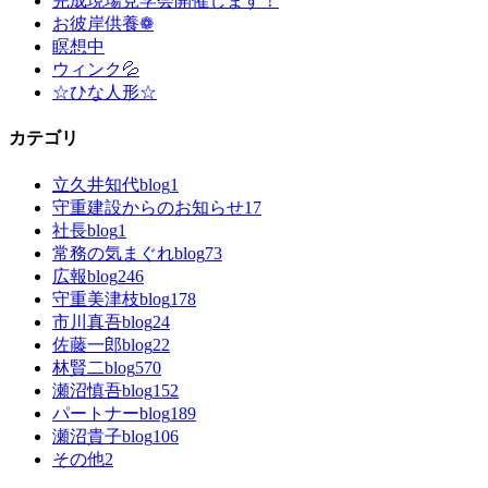
完成現場見学会開催します！
お彼岸供養❁
瞑想中
ウィンク💦
☆ひな人形☆
カテゴリ
立久井知代blog
1
守重建設からのお知らせ
17
社長blog
1
常務の気まぐれblog
73
広報blog
246
守重美津枝blog
178
市川真吾blog
24
佐藤一郎blog
22
林賢二blog
570
瀬沼慎吾blog
152
パートナーblog
189
瀬沼貴子blog
106
その他
2