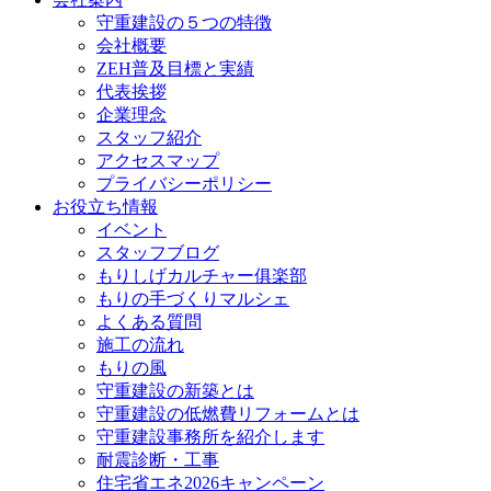
守重建設の５つの特徴
会社概要
ZEH普及目標と実績
代表挨拶
企業理念
スタッフ紹介
アクセスマップ
プライバシーポリシー
お役立ち情報
イベント
スタッフブログ
もりしげカルチャー俱楽部
もりの手づくりマルシェ
よくある質問
施工の流れ
もりの風
守重建設の新築とは
守重建設の低燃費リフォームとは
守重建設事務所を紹介します
耐震診断・工事
住宅省エネ2026キャンペーン