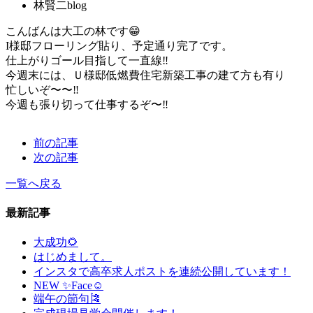
林賢二blog
こんばんは大工の林です😁
I様邸フローリング貼り、予定通り完了です。
仕上がりゴール目指して一直線‼️
今週末には、Ｕ様邸低燃費住宅新築工事の建て方も有り
忙しいぞ〜〜‼️
今週も張り切って仕事するぞ〜‼️
前の記事
次の記事
一覧へ戻る
最新記事
大成功🌻
はじめまして。
インスタで高卒求人ポストを連続公開しています！
NEW ✨Face☺
端午の節句🎏