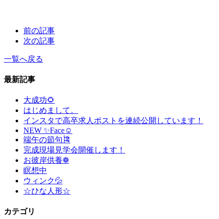
前の記事
次の記事
一覧へ戻る
最新記事
大成功🌻
はじめまして。
インスタで高卒求人ポストを連続公開しています！
NEW ✨Face☺
端午の節句🎏
完成現場見学会開催します！
お彼岸供養❁
瞑想中
ウィンク💦
☆ひな人形☆
カテゴリ