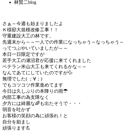
林賢二blog
さぁ～今週も始まりましたよ
Ｋ様邸大規模改修工事！！
守重建設大工の林です。
先週末から～～一人での作業になっちゃう～なっちゃう～
ってつぶやいていましたが～～
本日一日限定ですが
若手大工の瀬沼君が応援に来てくれました
ベテラン米山大工も来てくれるかな～～
なんてあてにしていたのですが💦
無理でした( ；∀；)
でもコツコツ作業進めてます
今日は久しぶりの本降りの雨☂
内部工事の為支障なく
夕方には綺麗な🌈も出たそうで・・・
弱音を吐かず
お客様の笑顔の為に頑張れ！と
自分を励まし
頑張ります💪