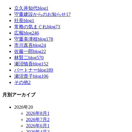
立久井知代blog
1
守重建設からのお知らせ
17
社長blog
1
常務の気まぐれblog
73
広報blog
246
守重美津枝blog
178
市川真吾blog
24
佐藤一郎blog
22
林賢二blog
570
瀬沼慎吾blog
152
パートナーblog
189
瀬沼貴子blog
106
その他
2
月別アーカイブ
2026年
20
2026年8月
1
2026年7月
2
2026年6月
1
2026年4月
2