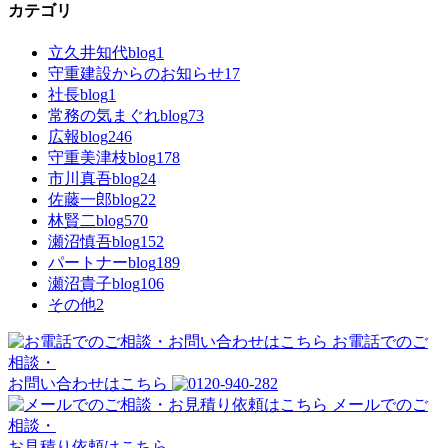
カテゴリ
立久井知代blog
1
守重建設からのお知らせ
17
社長blog
1
常務の気まぐれblog
73
広報blog
246
守重美津枝blog
178
市川真吾blog
24
佐藤一郎blog
22
林賢二blog
570
瀬沼慎吾blog
152
パートナーblog
189
瀬沼貴子blog
106
その他
2
お電話でのご
相談・
お問い合わせはこちら
メールでのご
相談・
お見積り依頼はこちら