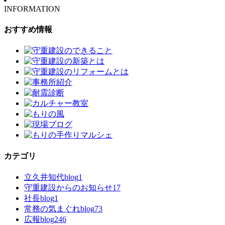
INFORMATION
おすすめ情報
カテゴリ
立久井知代blog
1
守重建設からのお知らせ
17
社長blog
1
常務の気まぐれblog
73
広報blog
246