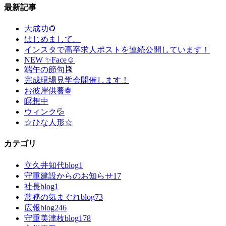
最新記事
大成功🌻
はじめまして。
インスタで高卒求人ポストを連続公開しています！
NEW ✨Face☺
端午の節句🎏
完成現場見学会開催します！
お彼岸供養❁
瞑想中
ウィンク💦
☆ひな人形☆
カテゴリ
立久井知代blog
1
守重建設からのお知らせ
17
社長blog
1
常務の気まぐれblog
73
広報blog
246
守重美津枝blog
178