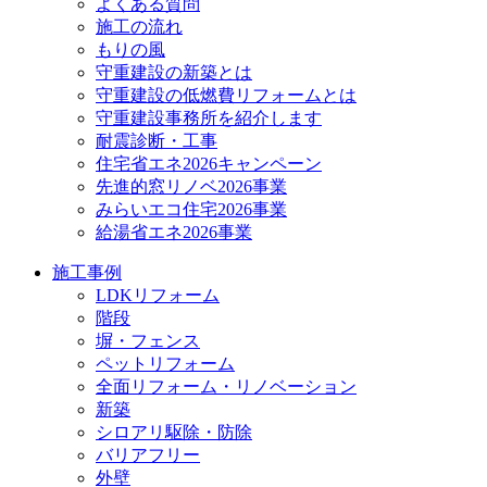
よくある質問
施工の流れ
もりの風
守重建設の新築とは
守重建設の低燃費リフォームとは
守重建設事務所を紹介します
耐震診断・工事
住宅省エネ2026キャンペーン
先進的窓リノベ2026事業
みらいエコ住宅2026事業
給湯省エネ2026事業
施工事例
LDKリフォーム
階段
塀・フェンス
ペットリフォーム
全面リフォーム・リノベーション
新築
シロアリ駆除・防除
バリアフリー
外壁