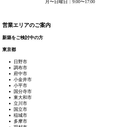
月〜日曜日
：9:00〜17:00
営業エリアのご案内
新築をご検討中の方
東京都
日野市
調布市
府中市
小金井市
小平市
国分寺市
東大和市
立川市
国立市
稲城市
多摩市