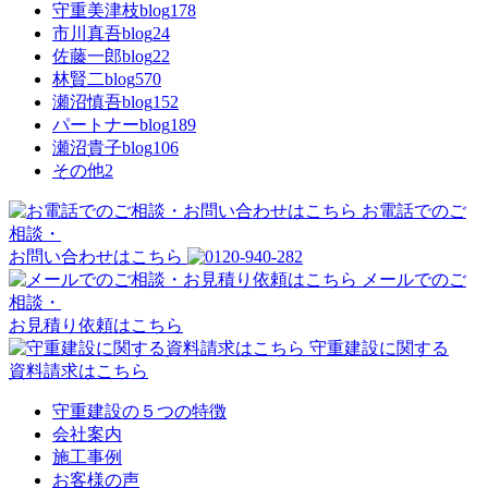
守重美津枝blog
178
市川真吾blog
24
佐藤一郎blog
22
林賢二blog
570
瀬沼慎吾blog
152
パートナーblog
189
瀬沼貴子blog
106
その他
2
お電話でのご
相談・
お問い合わせはこちら
メールでのご
相談・
お見積り依頼はこちら
守重建設に関する
資料請求はこちら
守重建設の５つの特徴
会社案内
施工事例
お客様の声