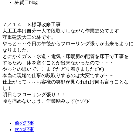
林賢二blog
７／１４ Ｓ様邸改修工事
大工工事は自分一人で段取りしながら作業進めてます
守重建設大工の林です。
やっと～～今日の午後からフローリング張りが出来るように
なりました。
とにかくガス・水道・電気・床暖房の配管を床下で工事を
するため、床を塞ぐことが出来なかったので・・・
やっとの思いでここまでたどり着きました(;'∀')
本当に現場で仕事の段取りするのは大変ですが～～
仕上がって～～お客様の笑顔が見られれば何も言うことな
し！
明日もフローリング張り！！
腰を痛めないよう、作業励みます(^▽^)/
前の記事
次の記事