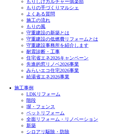
もりしげカルチャー俱楽部
もりの手づくりマルシェ
よくある質問
施工の流れ
もりの風
守重建設の新築とは
守重建設の低燃費リフォームとは
守重建設事務所を紹介します
耐震診断・工事
住宅省エネ2026キャンペーン
先進的窓リノベ2026事業
みらいエコ住宅2026事業
給湯省エネ2026事業
施工事例
LDKリフォーム
階段
塀・フェンス
ペットリフォーム
全面リフォーム・リノベーション
新築
シロアリ駆除・防除