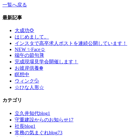
一覧へ戻る
最新記事
大成功🌻
はじめまして。
インスタで高卒求人ポストを連続公開しています！
NEW ✨Face☺
端午の節句🎏
完成現場見学会開催します！
お彼岸供養❁
瞑想中
ウィンク💦
☆ひな人形☆
カテゴリ
立久井知代blog
1
守重建設からのお知らせ
17
社長blog
1
常務の気まぐれblog
73