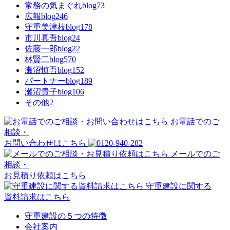
常務の気まぐれblog
73
広報blog
246
守重美津枝blog
178
市川真吾blog
24
佐藤一郎blog
22
林賢二blog
570
瀬沼慎吾blog
152
パートナーblog
189
瀬沼貴子blog
106
その他
2
お電話でのご
相談・
お問い合わせはこちら
メールでのご
相談・
お見積り依頼はこちら
守重建設に関する
資料請求はこちら
守重建設の５つの特徴
会社案内