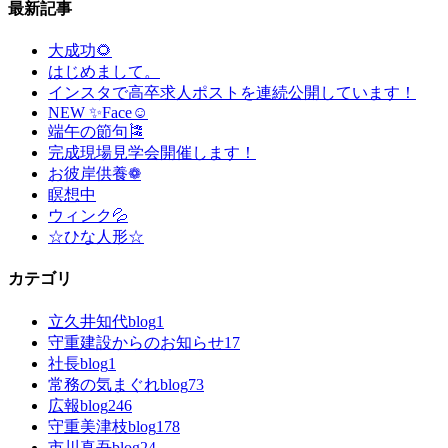
最新記事
大成功🌻
はじめまして。
インスタで高卒求人ポストを連続公開しています！
NEW ✨Face☺
端午の節句🎏
完成現場見学会開催します！
お彼岸供養❁
瞑想中
ウィンク💦
☆ひな人形☆
カテゴリ
立久井知代blog
1
守重建設からのお知らせ
17
社長blog
1
常務の気まぐれblog
73
広報blog
246
守重美津枝blog
178
市川真吾blog
24