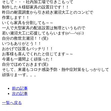
そして・・・社内加工場で引きこもって
制作したＡ様邸家具の設置日です！！
昨日の耐震調査から引き続き瀬沼大工とのコンビで
作業します！！
いくら家具を分割しても～～
一人で大型家具の配送設置は無理というもので
若い瀬沼大工に応援してもらいます(o^―^o)ﾆｺ
自分の救世主瀬沼！！(笑)
いつもありがとう！！
おかげで設置もバッチリ！！
お客様も喜んでくれたと信じてます～～
今週も一週間よく頑張った！
自分でほめておきます(笑)
そして、来週もコロナ感染予防・熱中症対策をしっかりして
頑張りま~~す。。。
前の記事
次の記事
一覧へ戻る