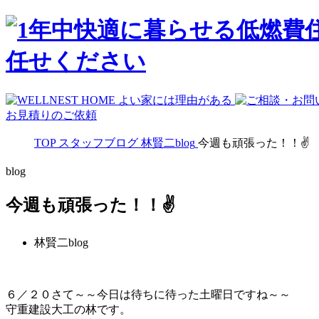
お見積りのご依頼
TOP
スタッフブログ
林賢二blog
今週も頑張った！！✌
blog
今週も頑張った！！✌
林賢二blog
６／２０さて～～今日は待ちに待った土曜日ですね～～
守重建設大工の林です。