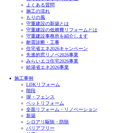
よくある質問
施工の流れ
もりの風
守重建設の新築とは
守重建設の低燃費リフォームとは
守重建設事務所を紹介します
耐震診断・工事
住宅省エネ2026キャンペーン
先進的窓リノベ2026事業
みらいエコ住宅2026事業
給湯省エネ2026事業
施工事例
LDKリフォーム
階段
塀・フェンス
ペットリフォーム
全面リフォーム・リノベーション
新築
シロアリ駆除・防除
バリアフリー