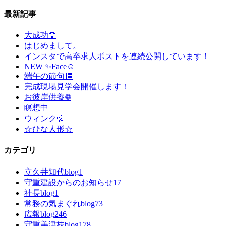
最新記事
大成功🌻
はじめまして。
インスタで高卒求人ポストを連続公開しています！
NEW ✨Face☺
端午の節句🎏
完成現場見学会開催します！
お彼岸供養❁
瞑想中
ウィンク💦
☆ひな人形☆
カテゴリ
立久井知代blog
1
守重建設からのお知らせ
17
社長blog
1
常務の気まぐれblog
73
広報blog
246
守重美津枝blog
178