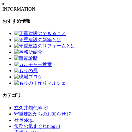
INFORMATION
おすすめ情報
カテゴリ
立久井知代blog
1
守重建設からのお知らせ
17
社長blog
1
常務の気まぐれblog
73