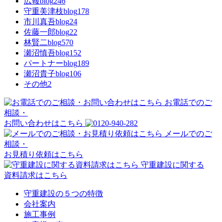
広報blog
246
守重美津枝blog
178
市川真吾blog
24
佐藤一郎blog
22
林賢二blog
570
瀬沼慎吾blog
152
パートナーblog
189
瀬沼貴子blog
106
その他
2
お電話でのご
相談・
お問い合わせはこちら
メールでのご
相談・
お見積り依頼はこちら
守重建設に関する
資料請求はこちら
守重建設の５つの特徴
会社案内
施工事例