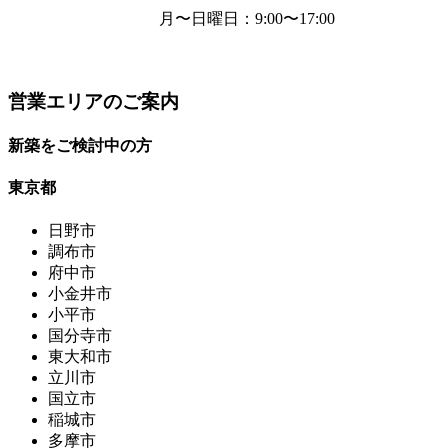
月〜日曜日
：9:00〜17:00
営業エリアのご案内
新築をご検討中の方
東京都
日野市
調布市
府中市
小金井市
小平市
国分寺市
東大和市
立川市
国立市
稲城市
多摩市