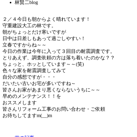
林賢二blog
２／４今日も朝からよく晴れています！
守重建設大工の林です。
朝がちょっとだけ寒いですが
日中は日差しもあって過ごしやすい！
立春ですからね～～
今日の作業は今年に入って３回目の耐震調査です。
とりあえず、調査依頼の方は落ち着いたのかな？？
ちょっと、ホッとしています～～(笑)
色々な家を耐震調査してみて
自分の感想ですが・・・
だいたい古いお宅が多いですね～
皆さんお家があまり悪くならないうちに～～
早めのメンテナンス！！を
おススメします
皆さんリフォーム工事のお問い合わせ・ご依頼
お待ちしてますm(__)m