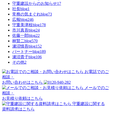
守重建設からのお知らせ
17
社長blog
1
常務の気まぐれblog
73
広報blog
246
守重美津枝blog
178
市川真吾blog
24
佐藤一郎blog
22
林賢二blog
570
瀬沼慎吾blog
152
パートナーblog
189
瀬沼貴子blog
106
その他
2
お電話でのご
相談・
お問い合わせはこちら
メールでのご
相談・
お見積り依頼はこちら
守重建設に関する
資料請求はこちら