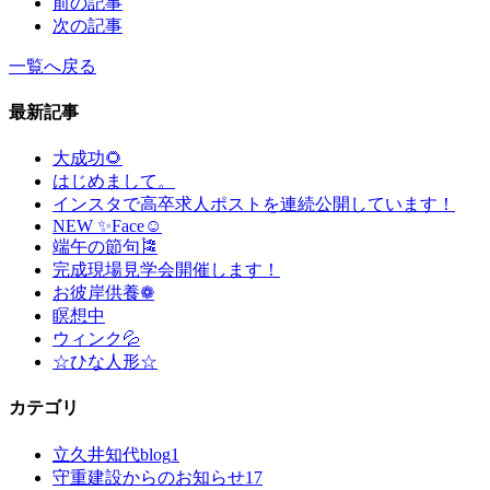
前の記事
次の記事
一覧へ戻る
最新記事
大成功🌻
はじめまして。
インスタで高卒求人ポストを連続公開しています！
NEW ✨Face☺
端午の節句🎏
完成現場見学会開催します！
お彼岸供養❁
瞑想中
ウィンク💦
☆ひな人形☆
カテゴリ
立久井知代blog
1
守重建設からのお知らせ
17