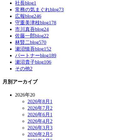
社長blog
1
常務の気まぐれblog
73
広報blog
246
守重美津枝blog
178
市川真吾blog
24
佐藤一郎blog
22
林賢二blog
570
瀬沼慎吾blog
152
パートナーblog
189
瀬沼貴子blog
106
その他
2
月別アーカイブ
2026年
20
2026年8月
1
2026年7月
2
2026年6月
1
2026年4月
2
2026年3月
3
2026年2月
5