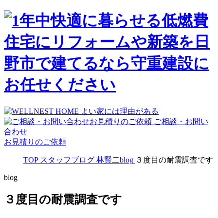
ご相談・お問い
合わせ
お見積りのご依頼
TOP
スタッフブログ
林賢二blog
３度目の耐震調査です
blog
３度目の耐震調査です