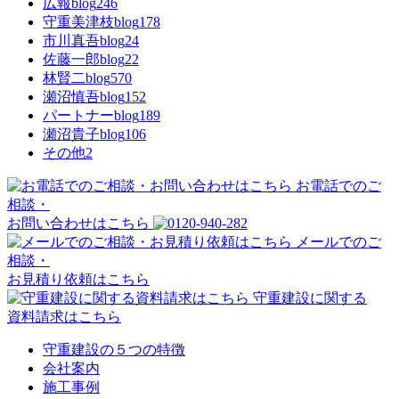
広報blog
246
守重美津枝blog
178
市川真吾blog
24
佐藤一郎blog
22
林賢二blog
570
瀬沼慎吾blog
152
パートナーblog
189
瀬沼貴子blog
106
その他
2
お電話でのご
相談・
お問い合わせはこちら
メールでのご
相談・
お見積り依頼はこちら
守重建設に関する
資料請求はこちら
守重建設の５つの特徴
会社案内
施工事例