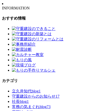
INFORMATION
おすすめ情報
カテゴリ
立久井知代blog
1
守重建設からのお知らせ
17
社長blog
1
常務の気まぐれblog
73