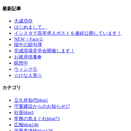
最新記事
大成功🌻
はじめまして。
インスタで高卒求人ポストを連続公開しています！
NEW ✨Face☺
端午の節句🎏
完成現場見学会開催します！
お彼岸供養❁
瞑想中
ウィンク💦
☆ひな人形☆
カテゴリ
立久井知代blog
1
守重建設からのお知らせ
17
社長blog
1
常務の気まぐれblog
73
広報blog
246
守重美津枝blog
178