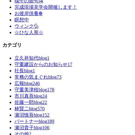
端午の節句🎏
完成現場見学会開催します！
お彼岸供養❁
瞑想中
ウィンク💦
☆ひな人形☆
カテゴリ
立久井知代blog
1
守重建設からのお知らせ
17
社長blog
1
常務の気まぐれblog
73
広報blog
246
守重美津枝blog
178
市川真吾blog
24
佐藤一郎blog
22
林賢二blog
570
瀬沼慎吾blog
152
パートナーblog
189
瀬沼貴子blog
106
その他
2