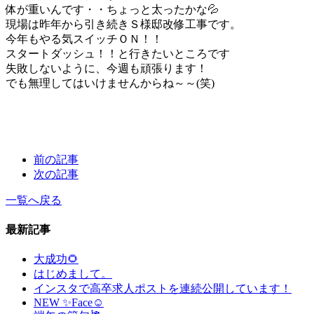
体が重いんです・・ちょっと太ったかな💦
現場は昨年から引き続きＳ様邸改修工事です。
今年もやる気スイッチＯＮ！！
スタートダッシュ！！と行きたいところです
失敗しないように、今週も頑張ります！
でも無理してはいけませんからね～～(笑)
前の記事
次の記事
一覧へ戻る
最新記事
大成功🌻
はじめまして。
インスタで高卒求人ポストを連続公開しています！
NEW ✨Face☺