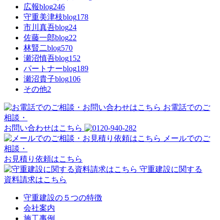
広報blog
246
守重美津枝blog
178
市川真吾blog
24
佐藤一郎blog
22
林賢二blog
570
瀬沼慎吾blog
152
パートナーblog
189
瀬沼貴子blog
106
その他
2
お電話でのご
相談・
お問い合わせはこちら
メールでのご
相談・
お見積り依頼はこちら
守重建設に関する
資料請求はこちら
守重建設の５つの特徴
会社案内
施工事例