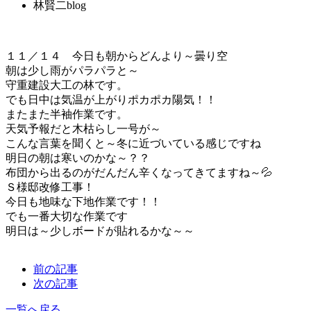
林賢二blog
１１／１４ 今日も朝からどんより～曇り空
朝は少し雨がパラパラと～
守重建設大工の林です。
でも日中は気温が上がりポカポカ陽気！！
またまた半袖作業です。
天気予報だと木枯らし一号が～
こんな言葉を聞くと～冬に近づいている感じですね
明日の朝は寒いのかな～？？
布団から出るのがだんだん辛くなってきてますね～💦
Ｓ様邸改修工事！
今日も地味な下地作業です！！
でも一番大切な作業です
明日は～少しボードが貼れるかな～～
前の記事
次の記事
一覧へ戻る