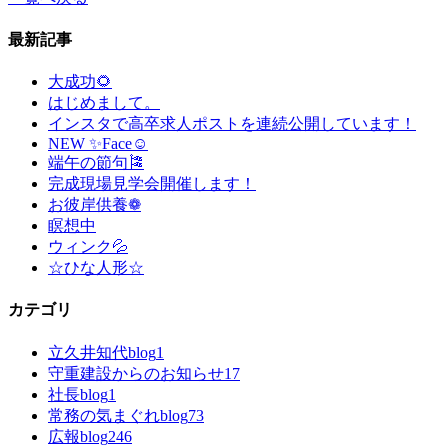
最新記事
大成功🌻
はじめまして。
インスタで高卒求人ポストを連続公開しています！
NEW ✨Face☺
端午の節句🎏
完成現場見学会開催します！
お彼岸供養❁
瞑想中
ウィンク💦
☆ひな人形☆
カテゴリ
立久井知代blog
1
守重建設からのお知らせ
17
社長blog
1
常務の気まぐれblog
73
広報blog
246