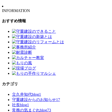
INFORMATION
おすすめ情報
カテゴリ
立久井知代blog
1
守重建設からのお知らせ
17
社長blog
1
常務の気まぐれblog
73