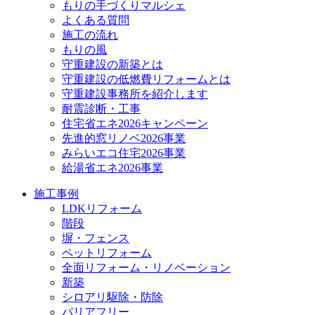
もりの手づくりマルシェ
よくある質問
施工の流れ
もりの風
守重建設の新築とは
守重建設の低燃費リフォームとは
守重建設事務所を紹介します
耐震診断・工事
住宅省エネ2026キャンペーン
先進的窓リノベ2026事業
みらいエコ住宅2026事業
給湯省エネ2026事業
施工事例
LDKリフォーム
階段
塀・フェンス
ペットリフォーム
全面リフォーム・リノベーション
新築
シロアリ駆除・防除
バリアフリー