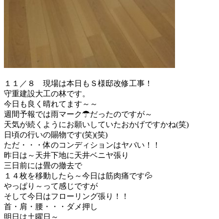
１１／８ 現場は本日もＳ様邸改修工事！
守重建設大工の林です。
今日も良く晴れてます～～
週間予報では雨マーク☂だったのですが～
天気が続くようにお願いしていたおかげですかね(笑)
日頃の行いの賜物です(笑)(笑)
ただ・・・体のコンディションはヤバい！！
昨日は～天井下地に天井ベニヤ張り
三日前には畳の撤去で
１４枚を移動したら～今日は筋肉痛です💦
やっぱり～って感じですが
そして今日はフローリング張り！！
首・肩・腰・・・ダメ押し
明日は土曜日～