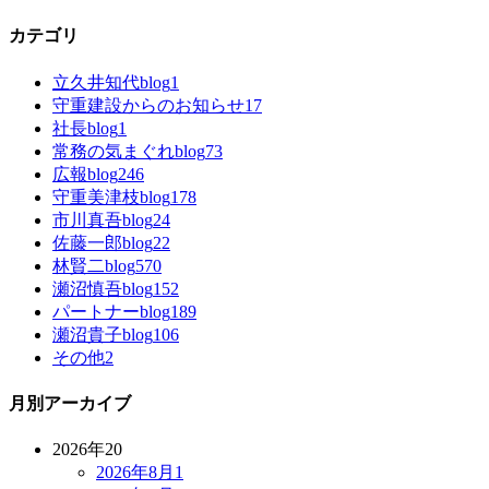
カテゴリ
立久井知代blog
1
守重建設からのお知らせ
17
社長blog
1
常務の気まぐれblog
73
広報blog
246
守重美津枝blog
178
市川真吾blog
24
佐藤一郎blog
22
林賢二blog
570
瀬沼慎吾blog
152
パートナーblog
189
瀬沼貴子blog
106
その他
2
月別アーカイブ
2026年
20
2026年8月
1