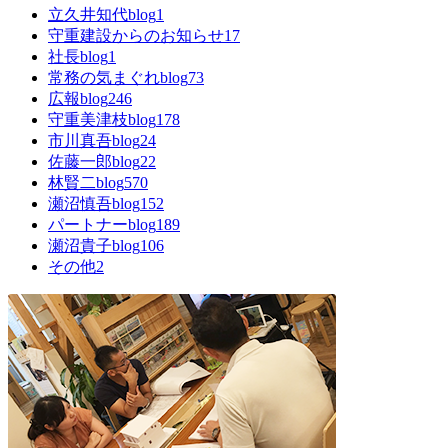
立久井知代blog
1
守重建設からのお知らせ
17
社長blog
1
常務の気まぐれblog
73
広報blog
246
守重美津枝blog
178
市川真吾blog
24
佐藤一郎blog
22
林賢二blog
570
瀬沼慎吾blog
152
パートナーblog
189
瀬沼貴子blog
106
その他
2