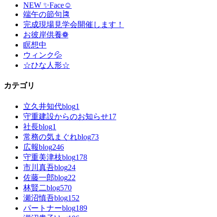
NEW ✨Face☺
端午の節句🎏
完成現場見学会開催します！
お彼岸供養❁
瞑想中
ウィンク💦
☆ひな人形☆
カテゴリ
立久井知代blog
1
守重建設からのお知らせ
17
社長blog
1
常務の気まぐれblog
73
広報blog
246
守重美津枝blog
178
市川真吾blog
24
佐藤一郎blog
22
林賢二blog
570
瀬沼慎吾blog
152
パートナーblog
189