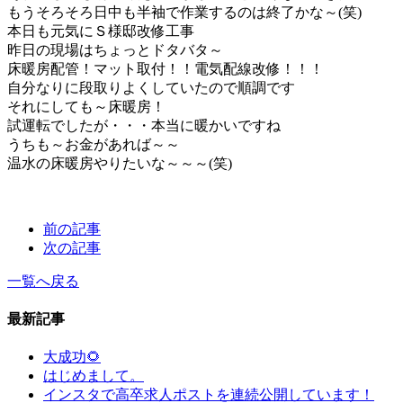
もうそろそろ日中も半袖で作業するのは終了かな～(笑)
本日も元気にＳ様邸改修工事
昨日の現場はちょっとドタバタ～
床暖房配管！マット取付！！電気配線改修！！！
自分なりに段取りよくしていたので順調です
それにしても～床暖房！
試運転でしたが・・・本当に暖かいですね
うちも～お金があれば～～
温水の床暖房やりたいな～～～(笑)
前の記事
次の記事
一覧へ戻る
最新記事
大成功🌻
はじめまして。
インスタで高卒求人ポストを連続公開しています！