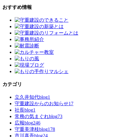
おすすめ情報
カテゴリ
立久井知代blog
1
守重建設からのお知らせ
17
社長blog
1
常務の気まぐれblog
73
広報blog
246
守重美津枝blog
178
市川真吾blog
24