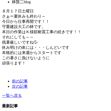
林賢二blog
８月１７日土曜日
さぁー夏休みも終わり～
今日から仕事再開です！！
守重建設大工の林です。
本日の作業はＫ様邸耐震工事の続きです！！
それにしても～～
残暑厳しいですね💦
休み明けの体には・・・しんどいです
本格的には来週からスタートです
この暑さに負けないように
頑張ります！
前の記事
次の記事
一覧へ戻る
最新記事