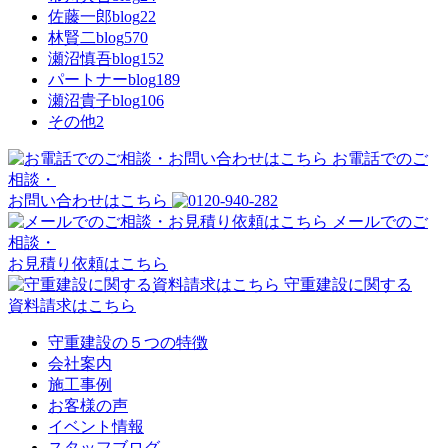
佐藤一郎blog
22
林賢二blog
570
瀬沼慎吾blog
152
パートナーblog
189
瀬沼貴子blog
106
その他
2
お電話でのご
相談・
お問い合わせはこちら
メールでのご
相談・
お見積り依頼はこちら
守重建設に関する
資料請求はこちら
守重建設の５つの特徴
会社案内
施工事例
お客様の声
イベント情報
スタッフブログ