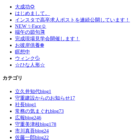
大成功🌻
はじめまして。
インスタで高卒求人ポストを連続公開しています！
NEW ✨Face☺
端午の節句🎏
完成現場見学会開催します！
お彼岸供養❁
瞑想中
ウィンク💦
☆ひな人形☆
カテゴリ
立久井知代blog
1
守重建設からのお知らせ
17
社長blog
1
常務の気まぐれblog
73
広報blog
246
守重美津枝blog
178
市川真吾blog
24
佐藤一郎blog
22