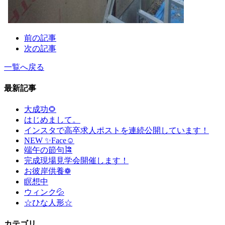
前の記事
次の記事
一覧へ戻る
最新記事
大成功🌻
はじめまして。
インスタで高卒求人ポストを連続公開しています！
NEW ✨Face☺
端午の節句🎏
完成現場見学会開催します！
お彼岸供養❁
瞑想中
ウィンク💦
☆ひな人形☆
カテゴリ