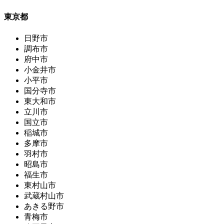
東京都
日野市
調布市
府中市
小金井市
小平市
国分寺市
東大和市
立川市
国立市
稲城市
多摩市
羽村市
昭島市
福生市
東村山市
武蔵村山市
あきる野市
青梅市