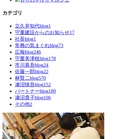
カテゴリ
立久井知代blog
1
守重建設からのお知らせ
17
社長blog
1
常務の気まぐれblog
73
広報blog
246
守重美津枝blog
178
市川真吾blog
24
佐藤一郎blog
22
林賢二blog
570
瀬沼慎吾blog
152
パートナーblog
189
瀬沼貴子blog
106
その他
2