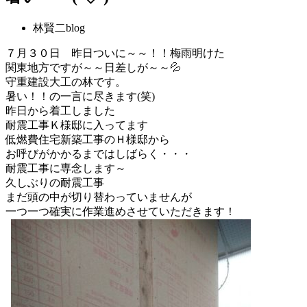
林賢二blog
７月３０日 昨日ついに～～！！梅雨明けた
関東地方ですが～～日差しが～～💦
守重建設大工の林です。
暑い！！の一言に尽きます(笑)
昨日から着工しました
耐震工事Ｋ様邸に入ってます
低燃費住宅新築工事のＨ様邸から
お呼びがかかるまではしばらく・・・
耐震工事に専念します～
久しぶりの耐震工事
まだ頭の中が切り替わっていませんが
一つ一つ確実に作業進めさせていただきます！