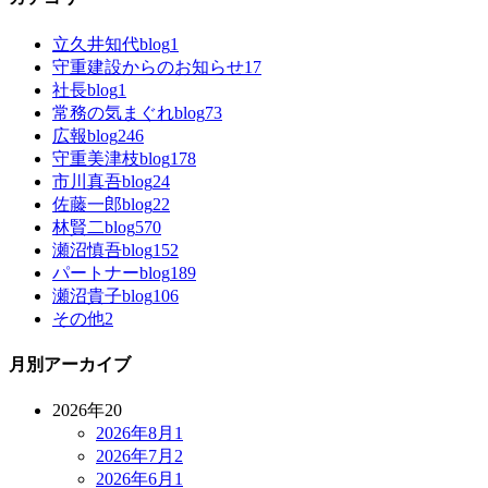
立久井知代blog
1
守重建設からのお知らせ
17
社長blog
1
常務の気まぐれblog
73
広報blog
246
守重美津枝blog
178
市川真吾blog
24
佐藤一郎blog
22
林賢二blog
570
瀬沼慎吾blog
152
パートナーblog
189
瀬沼貴子blog
106
その他
2
月別アーカイブ
2026年
20
2026年8月
1
2026年7月
2
2026年6月
1