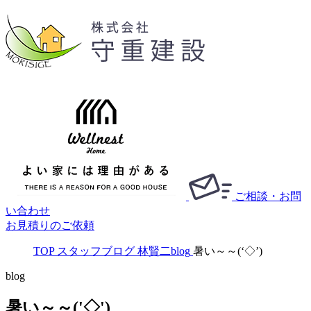
ご相談・お問
い合わせ
お見積りのご依頼
TOP
スタッフブログ
林賢二blog
暑い～～(‘◇’)ゞ
blog
暑い～～('◇')ゞ