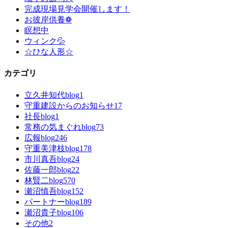
完成現場見学会開催します！
お彼岸供養❁
瞑想中
ウィンク💦
☆ひな人形☆
カテゴリ
立久井知代blog
1
守重建設からのお知らせ
17
社長blog
1
常務の気まぐれblog
73
広報blog
246
守重美津枝blog
178
市川真吾blog
24
佐藤一郎blog
22
林賢二blog
570
瀬沼慎吾blog
152
パートナーblog
189
瀬沼貴子blog
106
その他
2