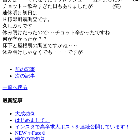
チョット～飲みすぎた日もありましたが・・・・(笑)
連休明け初日は
Ｋ様邸耐震調査です。
久しぶりです！
休み明けだったので･･･チョット辛かったですね
何が辛かったか？？
床下と屋根裏の調査ですかね～～
休み明けじゃなくでも・・・ですが
前の記事
次の記事
一覧へ戻る
最新記事
大成功🌻
はじめまして。
インスタで高卒求人ポストを連続公開しています！
NEW ✨Face☺
端午の節句🎏