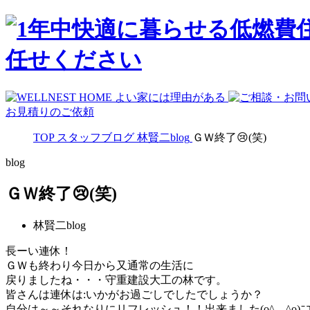
お見積りのご依頼
TOP
スタッフブログ
林賢二blog
ＧＷ終了😢(笑)
blog
ＧＷ終了😢(笑)
林賢二blog
長ーい連休！
ＧＷも終わり今日から又通常の生活に
戻りましたね・・・守重建設大工の林です。
皆さんは連休は:いかがお過ごしでしたでしょうか？
自分は～～それなりにリフレッシュ！！出来ました(o^―^o)ﾆ