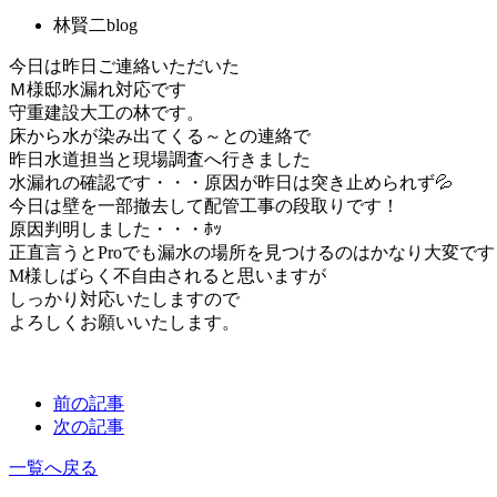
林賢二blog
今日は昨日ご連絡いただいた
Ｍ様邸水漏れ対応です
守重建設大工の林です。
床から水が染み出てくる～との連絡で
昨日水道担当と現場調査へ行きました
水漏れの確認です・・・原因が昨日は突き止められず💦
今日は壁を一部撤去して配管工事の段取りです！
原因判明しました・・・ﾎｯ
正直言うとProでも漏水の場所を見つけるのはかなり大変です
M様しばらく不自由されると思いますが
しっかり対応いたしますので
よろしくお願いいたします。
前の記事
次の記事
一覧へ戻る