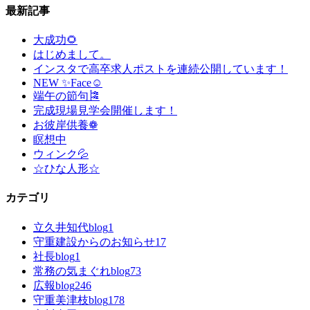
最新記事
大成功🌻
はじめまして。
インスタで高卒求人ポストを連続公開しています！
NEW ✨Face☺
端午の節句🎏
完成現場見学会開催します！
お彼岸供養❁
瞑想中
ウィンク💦
☆ひな人形☆
カテゴリ
立久井知代blog
1
守重建設からのお知らせ
17
社長blog
1
常務の気まぐれblog
73
広報blog
246
守重美津枝blog
178