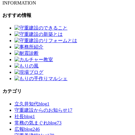
INFORMATION
おすすめ情報
カテゴリ
立久井知代blog
1
守重建設からのお知らせ
17
社長blog
1
常務の気まぐれblog
73
広報blog
246