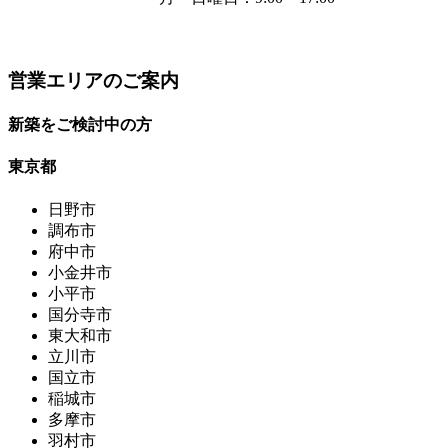
営業エリアのご案内
新築をご検討中の方
東京都
日野市
調布市
府中市
小金井市
小平市
国分寺市
東大和市
立川市
国立市
稲城市
多摩市
羽村市