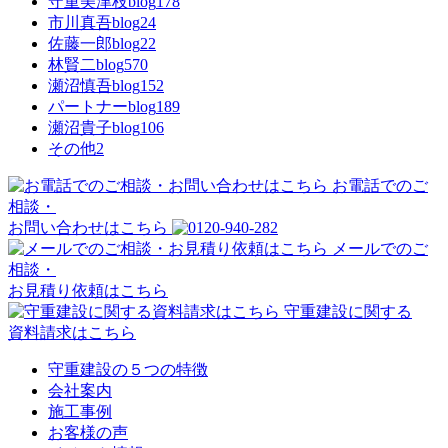
守重美津枝blog
178
市川真吾blog
24
佐藤一郎blog
22
林賢二blog
570
瀬沼慎吾blog
152
パートナーblog
189
瀬沼貴子blog
106
その他
2
お電話でのご
相談・
お問い合わせはこちら
メールでのご
相談・
お見積り依頼はこちら
守重建設に関する
資料請求はこちら
守重建設の５つの特徴
会社案内
施工事例
お客様の声