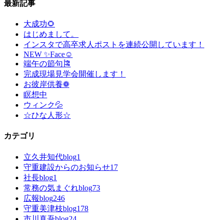
最新記事
大成功🌻
はじめまして。
インスタで高卒求人ポストを連続公開しています！
NEW ✨Face☺
端午の節句🎏
完成現場見学会開催します！
お彼岸供養❁
瞑想中
ウィンク💦
☆ひな人形☆
カテゴリ
立久井知代blog
1
守重建設からのお知らせ
17
社長blog
1
常務の気まぐれblog
73
広報blog
246
守重美津枝blog
178
市川真吾blog
24