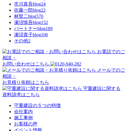
市川真吾blog
24
佐藤一郎blog
22
林賢二blog
570
瀬沼慎吾blog
152
パートナーblog
189
瀬沼貴子blog
106
その他
2
お電話でのご
相談・
お問い合わせはこちら
メールでのご
相談・
お見積り依頼はこちら
守重建設に関する
資料請求はこちら
守重建設の５つの特徴
会社案内
施工事例
お客様の声
イベント情報