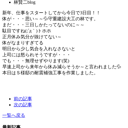
林賢二blog
新年、仕事をスタートしてから今日で3日目！！
体が・・・思い～～💦守重建設大工の林です。
まだ・・・三日しかたってないのに～～
駄目ですね(;´д｀)トホホ
正月休み気分が抜けてない～
体がなまりすぎてる
明日から少し気合を入れなさないと
上司には怒られそうですが・・・
でも・・・無理せずやります(笑)
早速上司から来年から休み減らそうか～と言われました💦
本日はＳ様邸の耐震補強工事を作業しました。
前の記事
次の記事
一覧へ戻る
最新記事