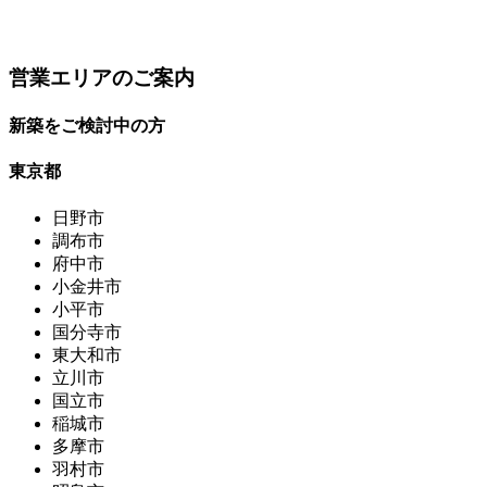
営業エリアのご案内
新築をご検討中の方
東京都
日野市
調布市
府中市
小金井市
小平市
国分寺市
東大和市
立川市
国立市
稲城市
多摩市
羽村市