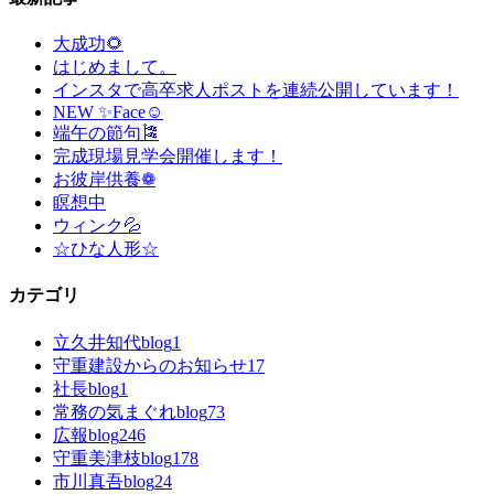
大成功🌻
はじめまして。
インスタで高卒求人ポストを連続公開しています！
NEW ✨Face☺
端午の節句🎏
完成現場見学会開催します！
お彼岸供養❁
瞑想中
ウィンク💦
☆ひな人形☆
カテゴリ
立久井知代blog
1
守重建設からのお知らせ
17
社長blog
1
常務の気まぐれblog
73
広報blog
246
守重美津枝blog
178
市川真吾blog
24