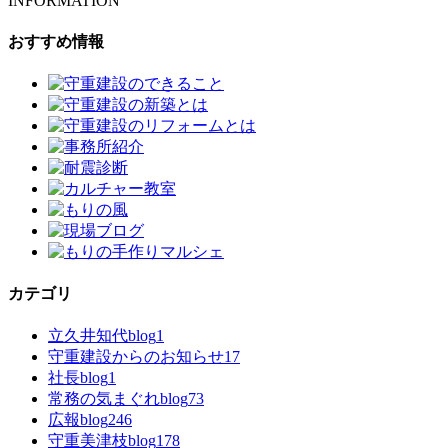
INFORMATION
おすすめ情報
カテゴリ
立久井知代blog
1
守重建設からのお知らせ
17
社長blog
1
常務の気まぐれblog
73
広報blog
246
守重美津枝blog
178