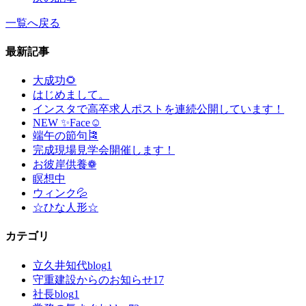
一覧へ戻る
最新記事
大成功🌻
はじめまして。
インスタで高卒求人ポストを連続公開しています！
NEW ✨Face☺
端午の節句🎏
完成現場見学会開催します！
お彼岸供養❁
瞑想中
ウィンク💦
☆ひな人形☆
カテゴリ
立久井知代blog
1
守重建設からのお知らせ
17
社長blog
1