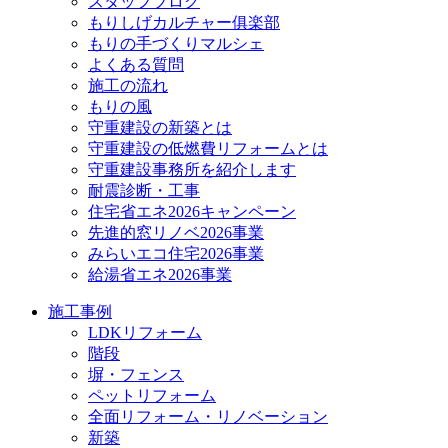
スタッフブログ
もりしげカルチャー俱楽部
もりの手づくりマルシェ
よくある質問
施工の流れ
もりの風
守重建設の新築とは
守重建設の低燃費リフォームとは
守重建設事務所を紹介します
耐震診断・工事
住宅省エネ2026キャンペーン
先進的窓リノベ2026事業
みらいエコ住宅2026事業
給湯省エネ2026事業
施工事例
LDKリフォーム
階段
塀・フェンス
ペットリフォーム
全面リフォーム・リノベーション
新築