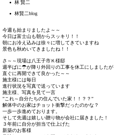
林 賢二
林賢二blog
今週も始まりましたよ～～
今日は富士山も朝からスッキリ！！
朝にお冷え込みは徐々に増してきていますね
景色も秋めいてきましたね！！
さ～～現場は八王子市Ｋ様邸
週半ばに☂が降り外回りの工事を休工にしましたが
直ぐに再開できて良かった～～
施主様には毎日
進行状況を写真で送っています
施主様、写真を見て一言
”これ～自分たちの住んでいた家！！？？”
解体中のお家はチョット衝撃だったのかな？
一歩一歩進めております。
そして先週は嬉しい贈り物が会社に届きました！
３年前に自分が担当で仕上げた
新築のお客様