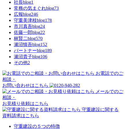
社長blog
1
常務の気まぐれblog
73
広報blog
246
守重美津枝blog
178
市川真吾blog
24
佐藤一郎blog
22
林賢二blog
570
瀬沼慎吾blog
152
パートナーblog
189
瀬沼貴子blog
106
その他
2
お電話でのご
相談・
お問い合わせはこちら
メールでのご
相談・
お見積り依頼はこちら
守重建設に関する
資料請求はこちら
守重建設の５つの特徴