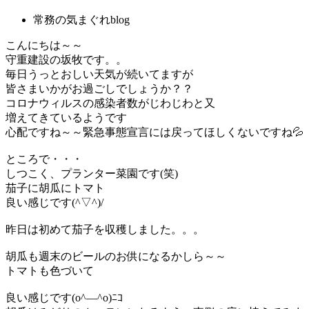
常務の気まぐれblog
こんにちは～～
守重建設の坂牧です。。
毎日うっとおしい天気が続いてますが
皆さまいかがお過ごしでしょうか？？
コロナウィルスの感染者数がじわじわと又
増えてきているようです
心配ですね～～緊急事態宣言には戻ってほしくないですね💦
ところで・・・
しつこく、プランター菜園です(笑)
茄子に胡瓜にトマト
良い感じです(^▽^)/
昨日は初めて茄子を収穫しました。。。
胡瓜も週末のビールのお供になるかしら～～
トマトも色づいて
良い感じです(o^―^o)ﾆｺ