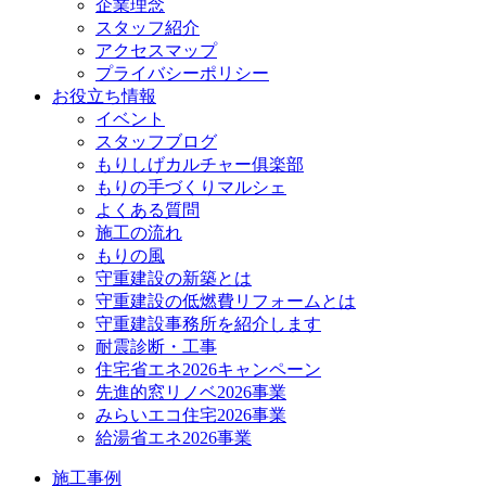
企業理念
スタッフ紹介
アクセスマップ
プライバシーポリシー
お役立ち情報
イベント
スタッフブログ
もりしげカルチャー俱楽部
もりの手づくりマルシェ
よくある質問
施工の流れ
もりの風
守重建設の新築とは
守重建設の低燃費リフォームとは
守重建設事務所を紹介します
耐震診断・工事
住宅省エネ2026キャンペーン
先進的窓リノベ2026事業
みらいエコ住宅2026事業
給湯省エネ2026事業
施工事例