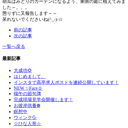
胡瓜はみどりのカーテンになるよう、東側の庭に植えてみま
した～。。。
懲りずに又報告します～～
呆れないでくださいね(^_-)-☆
前の記事
次の記事
一覧へ戻る
最新記事
大成功🌻
はじめまして。
インスタで高卒求人ポストを連続公開しています！
NEW ✨Face☺
端午の節句🎏
完成現場見学会開催します！
お彼岸供養❁
瞑想中
ウィンク💦
☆ひな人形☆