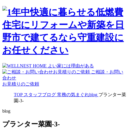
ご相談・お問い
合わせ
お見積りのご依頼
TOP
スタッフブログ
常務の気まぐれblog
プランター菜
園-3-
blog
プランター菜園-3-