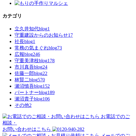
カテゴリ
立久井知代blog
1
守重建設からのお知らせ
17
社長blog
1
常務の気まぐれblog
73
広報blog
246
守重美津枝blog
178
市川真吾blog
24
佐藤一郎blog
22
林賢二blog
570
瀬沼慎吾blog
152
パートナーblog
189
瀬沼貴子blog
106
その他
2
お電話でのご
相談・
お問い合わせはこちら
メールでのご