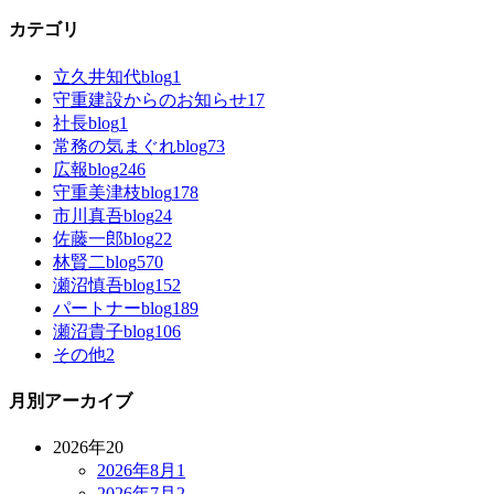
カテゴリ
立久井知代blog
1
守重建設からのお知らせ
17
社長blog
1
常務の気まぐれblog
73
広報blog
246
守重美津枝blog
178
市川真吾blog
24
佐藤一郎blog
22
林賢二blog
570
瀬沼慎吾blog
152
パートナーblog
189
瀬沼貴子blog
106
その他
2
月別アーカイブ
2026年
20
2026年8月
1
2026年7月
2