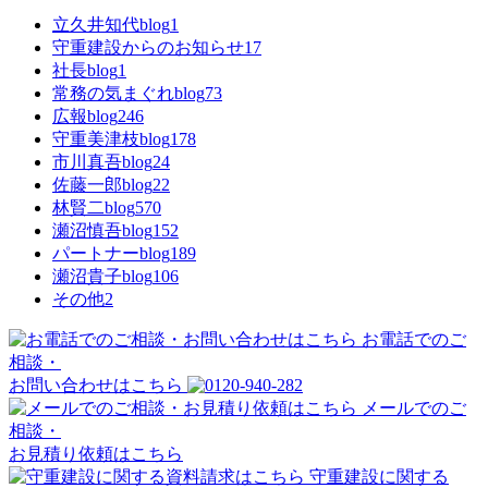
立久井知代blog
1
守重建設からのお知らせ
17
社長blog
1
常務の気まぐれblog
73
広報blog
246
守重美津枝blog
178
市川真吾blog
24
佐藤一郎blog
22
林賢二blog
570
瀬沼慎吾blog
152
パートナーblog
189
瀬沼貴子blog
106
その他
2
お電話でのご
相談・
お問い合わせはこちら
メールでのご
相談・
お見積り依頼はこちら
守重建設に関する