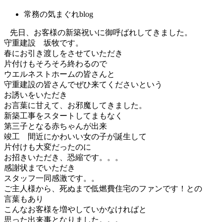
常務の気まぐれblog
先日、お客様の新築祝いに御呼ばれしてきました。
守重建設 坂牧です。
春にお引き渡しをさせていただき
片付けもそろそろ終わるので
ウエルネストホームの皆さんと
守重建設の皆さんでぜひ来てくださいという
お誘いをいただき
お言葉に甘えて、お邪魔してきました。
新築工事をスタートしてまもなく
第三子となる赤ちゃんが出来
竣工 間近にかわいい女の子が誕生して
片付けも大変だったのに
お招きいただき、恐縮です。。。
感謝状までいただき
スタッフ一同感激です。。
ご主人様から、死ぬまで低燃費住宅のファンです！との
言葉もあり
こんなお客様を増やしていかなければと
思った出来事となりました。。。