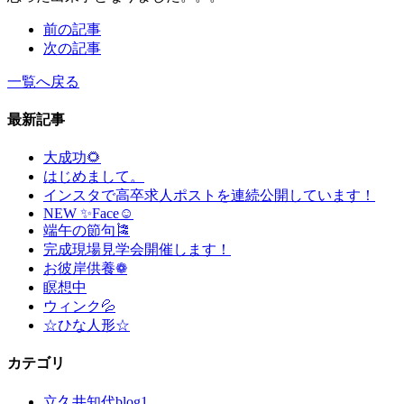
前の記事
次の記事
一覧へ戻る
最新記事
大成功🌻
はじめまして。
インスタで高卒求人ポストを連続公開しています！
NEW ✨Face☺
端午の節句🎏
完成現場見学会開催します！
お彼岸供養❁
瞑想中
ウィンク💦
☆ひな人形☆
カテゴリ
立久井知代blog
1