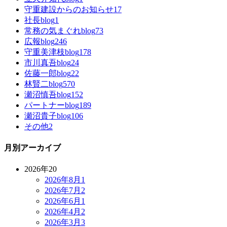
守重建設からのお知らせ
17
社長blog
1
常務の気まぐれblog
73
広報blog
246
守重美津枝blog
178
市川真吾blog
24
佐藤一郎blog
22
林賢二blog
570
瀬沼慎吾blog
152
パートナーblog
189
瀬沼貴子blog
106
その他
2
月別アーカイブ
2026年
20
2026年8月
1
2026年7月
2
2026年6月
1
2026年4月
2
2026年3月
3