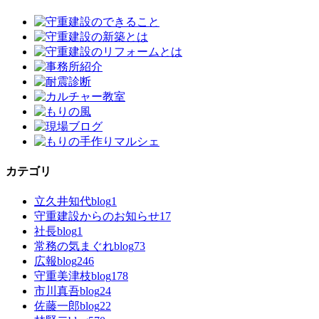
カテゴリ
立久井知代blog
1
守重建設からのお知らせ
17
社長blog
1
常務の気まぐれblog
73
広報blog
246
守重美津枝blog
178
市川真吾blog
24
佐藤一郎blog
22