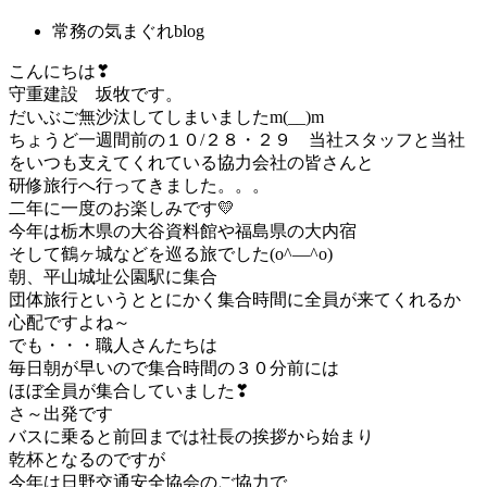
常務の気まぐれblog
こんにちは❣
守重建設 坂牧です。
だいぶご無沙汰してしまいましたm(__)m
ちょうど一週間前の１０/２８・２９ 当社スタッフと当社
をいつも支えてくれている協力会社の皆さんと
研修旅行へ行ってきました。。。
二年に一度のお楽しみです💛
今年は栃木県の大谷資料館や福島県の大内宿
そして鶴ヶ城などを巡る旅でした(o^―^o)
朝、平山城址公園駅に集合
団体旅行というととにかく集合時間に全員が来てくれるか
心配ですよね～
でも・・・職人さんたちは
毎日朝が早いので集合時間の３０分前には
ほぼ全員が集合していました❣
さ～出発です
バスに乗ると前回までは社長の挨拶から始まり
乾杯となるのですが
今年は日野交通安全協会のご協力で