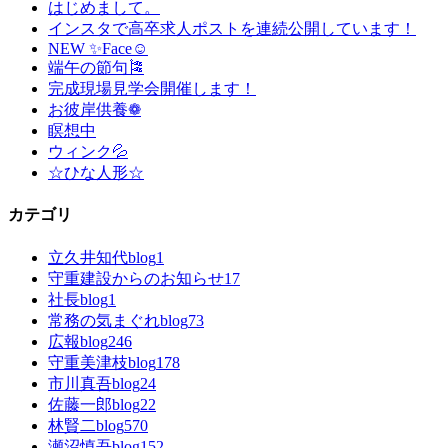
はじめまして。
インスタで高卒求人ポストを連続公開しています！
NEW ✨Face☺
端午の節句🎏
完成現場見学会開催します！
お彼岸供養❁
瞑想中
ウィンク💦
☆ひな人形☆
カテゴリ
立久井知代blog
1
守重建設からのお知らせ
17
社長blog
1
常務の気まぐれblog
73
広報blog
246
守重美津枝blog
178
市川真吾blog
24
佐藤一郎blog
22
林賢二blog
570
瀬沼慎吾blog
152