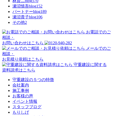
林賢二blog
570
瀬沼慎吾blog
152
パートナーblog
189
瀬沼貴子blog
106
その他
2
お電話でのご
相談・
お問い合わせはこちら
メールでのご
相談・
お見積り依頼はこちら
守重建設に関する
資料請求はこちら
守重建設の５つの特徴
会社案内
施工事例
お客様の声
イベント情報
スタッフブログ
もりしげ