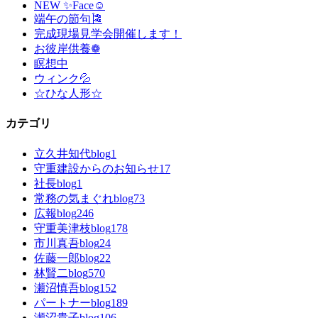
NEW ✨Face☺
端午の節句🎏
完成現場見学会開催します！
お彼岸供養❁
瞑想中
ウィンク💦
☆ひな人形☆
カテゴリ
立久井知代blog
1
守重建設からのお知らせ
17
社長blog
1
常務の気まぐれblog
73
広報blog
246
守重美津枝blog
178
市川真吾blog
24
佐藤一郎blog
22
林賢二blog
570
瀬沼慎吾blog
152
パートナーblog
189
瀬沼貴子blog
106