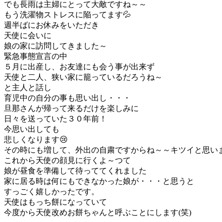
でも長雨は主婦にとって大敵ですね～～
もう洗濯物ストレスに陥ってます💦
週半ばにお休みをいただき
天使に会いに
娘の家に訪問してきました～
緊急事態宣言の中
５月に出産し、お友達にも会う事が出来ず
天使と二人、狭い家に籠っているだろうね～
と主人と話し
育児中の自分の事も思い出し・・・
旦那さんが帰って来るだけを楽しみに
日々を送っていた３０年前！
今思い出しても
悲しくなります😢
その時にも増して、外出の自粛ですからね～～キツイと思い
これから天使の顔見に行くよ～つて
娘が昼食を準備して待っててくれました
家に居る時は何にもできなかった娘が・・・と思うと
すっごく嬉しかったです。
天使はもっち餅になっていて
今度から天使改めお餅ちゃんと呼ぶことにします(笑)