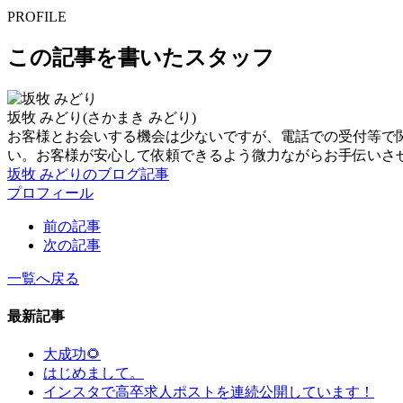
PROFILE
この記事を書いたスタッフ
坂牧 みどり
(さかまき みどり)
お客様とお会いする機会は少ないですが、電話での受付等で
い。お客様が安心して依頼できるよう微力ながらお手伝いさ
坂牧 みどりのブログ記事
プロフィール
前の記事
次の記事
一覧へ戻る
最新記事
大成功🌻
はじめまして。
インスタで高卒求人ポストを連続公開しています！