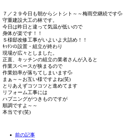
７／２９今日も朝からシトシト～～梅雨空継続です💦
守重建設大工の林です。
今日は昨日と違って気温が低いので
身体が楽です！！
Ｓ様邸改修工事がいよいよ大詰め！！
ｷｯﾁﾝの設置・組立が終わり
現場が広々としました。
正直、キッチンの組立の業者さんが入ると
作業スペースが狭まるので
作業効率が落ちてしまいます💦
まぁ～～お互い様ですよね(笑)
とりあえずコツコツと進めてます
リフォーム工事には
ハプニングがつきものですが
順調ですよ～～
本当です(笑)
前の記事