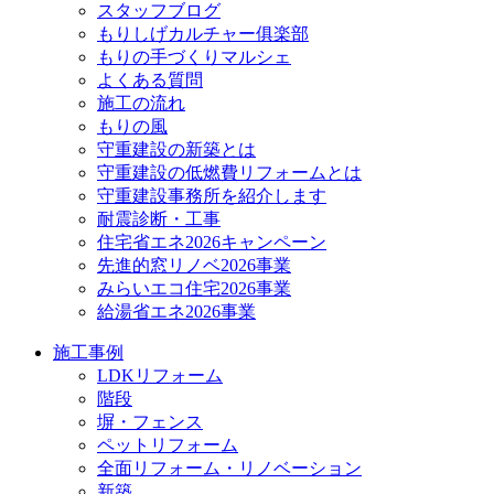
スタッフブログ
もりしげカルチャー俱楽部
もりの手づくりマルシェ
よくある質問
施工の流れ
もりの風
守重建設の新築とは
守重建設の低燃費リフォームとは
守重建設事務所を紹介します
耐震診断・工事
住宅省エネ2026キャンペーン
先進的窓リノベ2026事業
みらいエコ住宅2026事業
給湯省エネ2026事業
施工事例
LDKリフォーム
階段
塀・フェンス
ペットリフォーム
全面リフォーム・リノベーション
新築