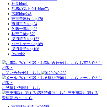
社長blog
1
常務の気まぐれblog
73
広報blog
246
守重美津枝blog
178
市川真吾blog
24
佐藤一郎blog
22
林賢二blog
570
瀬沼慎吾blog
152
パートナーblog
189
瀬沼貴子blog
106
その他
2
お電話でのご
相談・
お問い合わせはこちら
メールでのご
相談・
お見積り依頼はこちら
守重建設に関する
資料請求はこちら
守重建設の５つの特徴