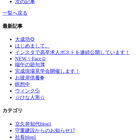
次の記事
一覧へ戻る
最新記事
大成功🌻
はじめまして。
インスタで高卒求人ポストを連続公開しています！
NEW ✨Face☺
端午の節句🎏
完成現場見学会開催します！
お彼岸供養❁
瞑想中
ウィンク💦
☆ひな人形☆
カテゴリ
立久井知代blog
1
守重建設からのお知らせ
17
社長blog
1