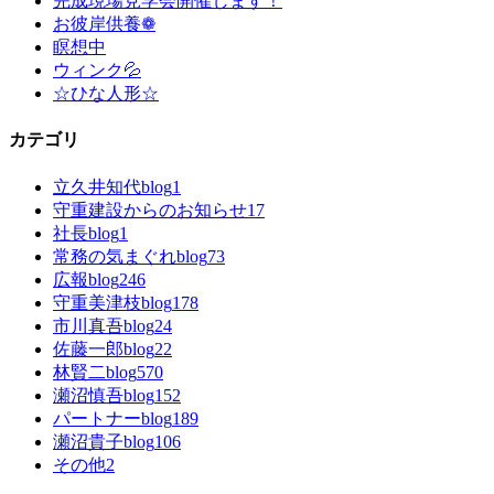
完成現場見学会開催します！
お彼岸供養❁
瞑想中
ウィンク💦
☆ひな人形☆
カテゴリ
立久井知代blog
1
守重建設からのお知らせ
17
社長blog
1
常務の気まぐれblog
73
広報blog
246
守重美津枝blog
178
市川真吾blog
24
佐藤一郎blog
22
林賢二blog
570
瀬沼慎吾blog
152
パートナーblog
189
瀬沼貴子blog
106
その他
2