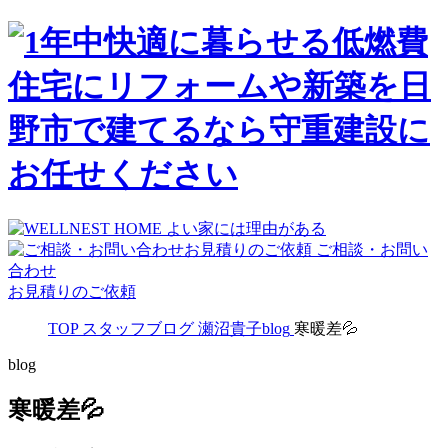
ご相談・お問い
合わせ
お見積りのご依頼
TOP
スタッフブログ
瀬沼貴子blog
寒暖差💦
blog
寒暖差💦